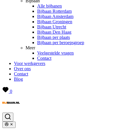
Bijbaan
Alle bijbanen
Bijbaan Rotterdam
Bijbaan Amsterdam
Bijbaan Groningen
Bijbaan Utrecht
Bijbaan Den Haag
Bijbaan per plaats
Bijbaan per beroepsgroep
Meer
Veelgestelde vragen
Contact
Voor werkgevers
Over ons
Contact
Blog
0