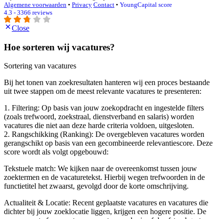
Algemene voorwaarden
•
Privacy
Contact
•
YoungCapital score
4.3 - 3366 reviews
Close
Hoe sorteren wij vacatures?
Sortering van vacatures
Bij het tonen van zoekresultaten hanteren wij een proces bestaande
uit twee stappen om de meest relevante vacatures te presenteren:
1. Filtering: Op basis van jouw zoekopdracht en ingestelde filters
(zoals trefwoord, zoekstraal, dienstverband en salaris) worden
vacatures die niet aan deze harde criteria voldoen, uitgesloten.
2. Rangschikking (Ranking): De overgebleven vacatures worden
gerangschikt op basis van een gecombineerde relevantiescore. Deze
score wordt als volgt opgebouwd:
Tekstuele match: We kijken naar de overeenkomst tussen jouw
zoektermen en de vacaturetekst. Hierbij wegen trefwoorden in de
functietitel het zwaarst, gevolgd door de korte omschrijving.
Actualiteit & Locatie: Recent geplaatste vacatures en vacatures die
dichter bij jouw zoeklocatie liggen, krijgen een hogere positie. De