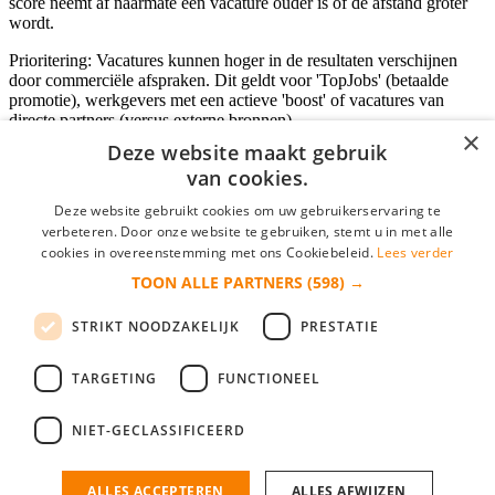
score neemt af naarmate een vacature ouder is of de afstand groter
wordt.
Prioritering: Vacatures kunnen hoger in de resultaten verschijnen
door commerciële afspraken. Dit geldt voor 'TopJobs' (betaalde
promotie), werkgevers met een actieve 'boost' of vacatures van
directe partners (versus externe bronnen).
×
Deze website maakt gebruik
van cookies.
Inloggen als bedrijf
Deze website gebruikt cookies om uw gebruikerservaring te
verbeteren. Door onze website te gebruiken, stemt u in met alle
E-mail
*
cookies in overeenstemming met ons Cookiebeleid.
Lees verder
TOON ALLE PARTNERS
(598) →
Wachtwoord
STRIKT NOODZAKELIJK
PRESTATIE
login gegevens onthouden
Wachtwoord vergeten?
login
TARGETING
FUNCTIONEEL
Bedrijf aanmelden
NIET-GECLASSIFICEERD
Na het aanmelden kun je meteen je vacature plaatsen en heb je je
nieuwe collega/werknemer zo gevonden!
ALLES ACCEPTEREN
ALLES AFWIJZEN