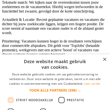
Tekstuele match: We kijken naar de overeenkomst tussen jouw
zoektermen en de vacaturetekst. Hierbij wegen trefwoorden in de
functietitel het zwaarst, gevolgd door de korte omschrijving.
Actualiteit & Locatie: Recent geplaatste vacatures en vacatures die
dichter bij jouw zoeklocatie liggen, krijgen een hogere positie. De
score neemt af naarmate een vacature ouder is of de afstand groter
wordt.
Prioritering: Vacatures kunnen hoger in de resultaten verschijnen
door commerciële afspraken. Dit geldt voor 'TopJobs' (betaalde
promotie), werkgevers met een actieve 'boost' of vacatures van
directe partners (versus externe bronnen).
×
Deze website maakt gebruik
van cookies.
Inloggen als bedrijf
Deze website gebruikt cookies om uw gebruikerservaring te
verbeteren. Door onze website te gebruiken, stemt u in met alle
E-mail
*
cookies in overeenstemming met ons Cookiebeleid.
Lees verder
TOON ALLE PARTNERS
(598) →
Wachtwoord
STRIKT NOODZAKELIJK
PRESTATIE
login gegevens onthouden
Wachtwoord vergeten?