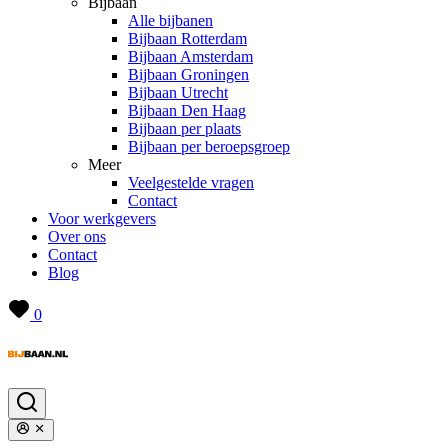
Bijbaan
Alle bijbanen
Bijbaan Rotterdam
Bijbaan Amsterdam
Bijbaan Groningen
Bijbaan Utrecht
Bijbaan Den Haag
Bijbaan per plaats
Bijbaan per beroepsgroep
Meer
Veelgestelde vragen
Contact
Voor werkgevers
Over ons
Contact
Blog
0