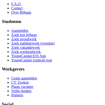
F.A.Q.
Contact
Over Bijbaan
Studenten
Aanmelden
Zoek een bijbaan
Zoek avondwerk
Zoek parttimewerk (overdag)
Zoek vakantiewerk
Zoek weekendwerk
YoungCapital IOS App
YoungCapital Android App
Werkgevers
Gratis aanmelden
CV Zoeken
Plaats vacature
Veilig betalen
Partners
Social