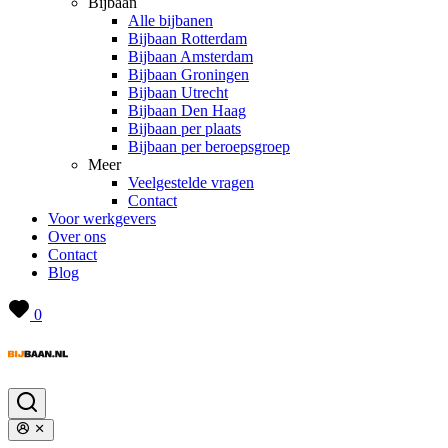
Bijbaan
Alle bijbanen
Bijbaan Rotterdam
Bijbaan Amsterdam
Bijbaan Groningen
Bijbaan Utrecht
Bijbaan Den Haag
Bijbaan per plaats
Bijbaan per beroepsgroep
Meer
Veelgestelde vragen
Contact
Voor werkgevers
Over ons
Contact
Blog
0