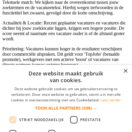
Tekstuele match: We kijken naar de overeenkomst tussen jouw
zoektermen en de vacaturetekst. Hierbij wegen trefwoorden in de
functietitel het zwaarst, gevolgd door de korte omschrijving.
Actualiteit & Locatie: Recent geplaatste vacatures en vacatures die
dichter bij jouw zoeklocatie liggen, krijgen een hogere positie. De
score neemt af naarmate een vacature ouder is of de afstand groter
wordt.
Prioritering: Vacatures kunnen hoger in de resultaten verschijnen
door commerciële afspraken. Dit geldt voor 'TopJobs' (betaalde
promotie), werkgevers met een actieve 'boost' of vacatures van
directe partners (versus externe bronnen).
×
Deze website maakt gebruik
van cookies.
Inloggen als bedrijf
Deze website gebruikt cookies om uw gebruikerservaring te
verbeteren. Door onze website te gebruiken, stemt u in met alle
E-mail
*
cookies in overeenstemming met ons Cookiebeleid.
Lees verder
TOON ALLE PARTNERS
(598) →
Wachtwoord
STRIKT NOODZAKELIJK
PRESTATIE
login gegevens onthouden
Wachtwoord vergeten?