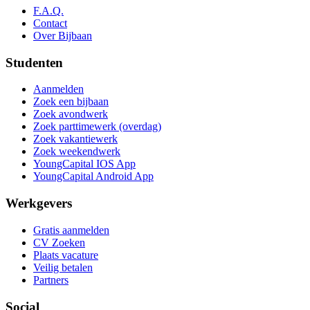
F.A.Q.
Contact
Over Bijbaan
Studenten
Aanmelden
Zoek een bijbaan
Zoek avondwerk
Zoek parttimewerk (overdag)
Zoek vakantiewerk
Zoek weekendwerk
YoungCapital IOS App
YoungCapital Android App
Werkgevers
Gratis aanmelden
CV Zoeken
Plaats vacature
Veilig betalen
Partners
Social