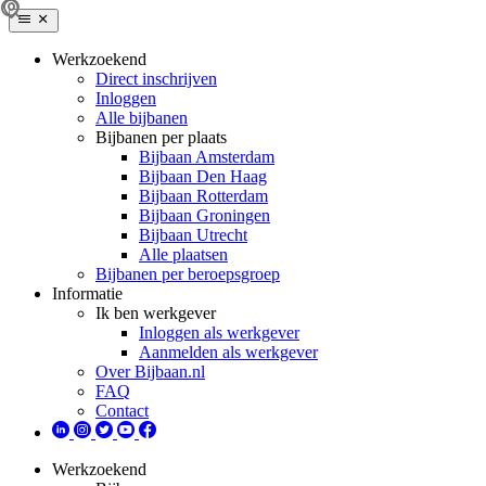
Werkzoekend
Direct inschrijven
Inloggen
Alle bijbanen
Bijbanen per plaats
Bijbaan Amsterdam
Bijbaan Den Haag
Bijbaan Rotterdam
Bijbaan Groningen
Bijbaan Utrecht
Alle plaatsen
Bijbanen per beroepsgroep
Informatie
Ik ben werkgever
Inloggen als werkgever
Aanmelden als werkgever
Over Bijbaan.nl
FAQ
Contact
Werkzoekend