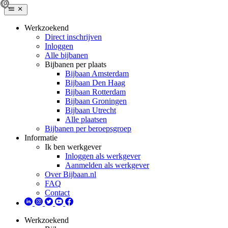
Werkzoekend
Direct inschrijven
Inloggen
Alle bijbanen
Bijbanen per plaats
Bijbaan Amsterdam
Bijbaan Den Haag
Bijbaan Rotterdam
Bijbaan Groningen
Bijbaan Utrecht
Alle plaatsen
Bijbanen per beroepsgroep
Informatie
Ik ben werkgever
Inloggen als werkgever
Aanmelden als werkgever
Over Bijbaan.nl
FAQ
Contact
Werkzoekend