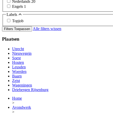
Nederlands
20
Engels
1
Labels
Topjob
Alle filters wissen
Filters Toepassen
Plaatsen
Utrecht
Nieuwegein
Soest
Houten
Leusden
Woerden
Baarn
Zeist
Wageningen
Driebergen Rijsenburg
Home
>
Avondwerk
>