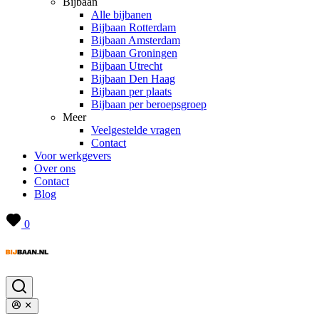
Bijbaan
Alle bijbanen
Bijbaan Rotterdam
Bijbaan Amsterdam
Bijbaan Groningen
Bijbaan Utrecht
Bijbaan Den Haag
Bijbaan per plaats
Bijbaan per beroepsgroep
Meer
Veelgestelde vragen
Contact
Voor werkgevers
Over ons
Contact
Blog
0