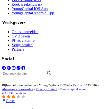
Zoek weekendwerk
YoungCapital IOS App
YoungCapital Android App
Werkgevers
Gratis aanmelden
CV Zoeken
Plaats vacature
Veilig betalen
Partners
Social
Bijbaan.nl is onderdeel van YoungCapital • © 2026 • KvK nr: 34330199 •
Algemene voorwaarden
•
Privacy
Contact
•
YoungCapital score
4.3 - 3366 reviews
Close