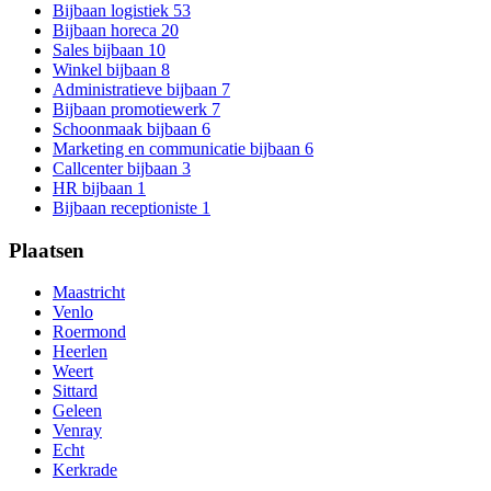
Bijbaan logistiek
53
Bijbaan horeca
20
Sales bijbaan
10
Winkel bijbaan
8
Administratieve bijbaan
7
Bijbaan promotiewerk
7
Schoonmaak bijbaan
6
Marketing en communicatie bijbaan
6
Callcenter bijbaan
3
HR bijbaan
1
Bijbaan receptioniste
1
Plaatsen
Maastricht
Venlo
Roermond
Heerlen
Weert
Sittard
Geleen
Venray
Echt
Kerkrade