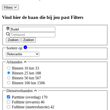
human,
ignore
Filters
this
field
Vind hier de baan die bij jou past
Filters
Zoeken
Zoeken
Sorteer op
Afstanden
Binnen 10 km
33
Binnen 25 km
188
Binnen 50 km
507
Binnen 100 km
1506
Dienstverbanden
Parttime (overdag)
170
Fulltime (ervaren)
46
Fulltime (startersfunctie)
42