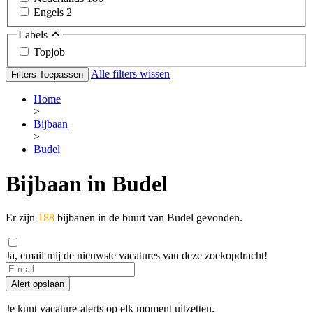
Engels
2
Labels
Topjob
Alle filters wissen
Filters Toepassen
Home
>
Bijbaan
>
Budel
Bijbaan in Budel
Er zijn
188
bijbanen in de buurt van Budel gevonden.
Ja, email mij de nieuwste vacatures van deze zoekopdracht!
If
you
Alert opslaan
are
a
Je kunt vacature-alerts op elk moment uitzetten.