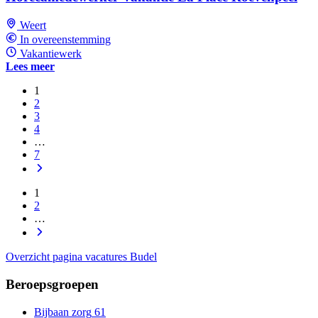
Weert
In overeenstemming
Vakantiewerk
Lees meer
1
2
3
4
…
7
1
2
…
Overzicht pagina vacatures Budel
Beroepsgroepen
Bijbaan zorg
61