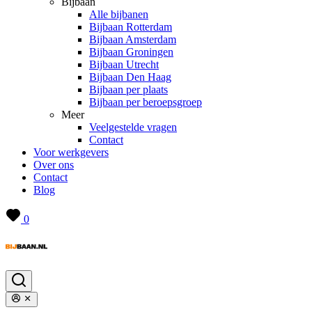
Bijbaan
Alle bijbanen
Bijbaan Rotterdam
Bijbaan Amsterdam
Bijbaan Groningen
Bijbaan Utrecht
Bijbaan Den Haag
Bijbaan per plaats
Bijbaan per beroepsgroep
Meer
Veelgestelde vragen
Contact
Voor werkgevers
Over ons
Contact
Blog
0