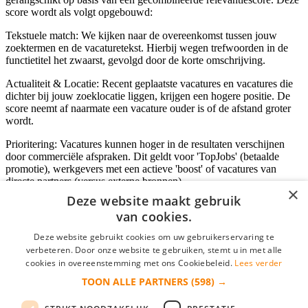
score wordt als volgt opgebouwd:
Tekstuele match: We kijken naar de overeenkomst tussen jouw
zoektermen en de vacaturetekst. Hierbij wegen trefwoorden in de
functietitel het zwaarst, gevolgd door de korte omschrijving.
Actualiteit & Locatie: Recent geplaatste vacatures en vacatures die
dichter bij jouw zoeklocatie liggen, krijgen een hogere positie. De
score neemt af naarmate een vacature ouder is of de afstand groter
wordt.
Prioritering: Vacatures kunnen hoger in de resultaten verschijnen
door commerciële afspraken. Dit geldt voor 'TopJobs' (betaalde
promotie), werkgevers met een actieve 'boost' of vacatures van
directe partners (versus externe bronnen).
×
Deze website maakt gebruik
van cookies.
Inloggen als bedrijf
Deze website gebruikt cookies om uw gebruikerservaring te
verbeteren. Door onze website te gebruiken, stemt u in met alle
E-mail
*
cookies in overeenstemming met ons Cookiebeleid.
Lees verder
TOON ALLE PARTNERS
(598) →
Wachtwoord