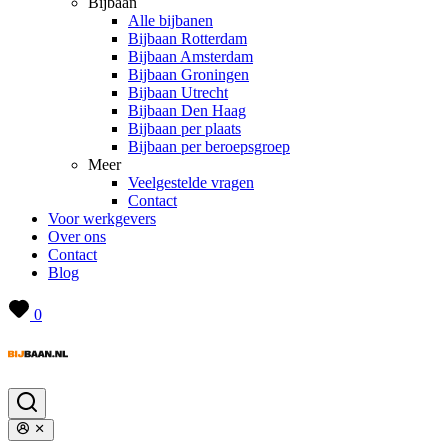
Bijbaan
Alle bijbanen
Bijbaan Rotterdam
Bijbaan Amsterdam
Bijbaan Groningen
Bijbaan Utrecht
Bijbaan Den Haag
Bijbaan per plaats
Bijbaan per beroepsgroep
Meer
Veelgestelde vragen
Contact
Voor werkgevers
Over ons
Contact
Blog
0