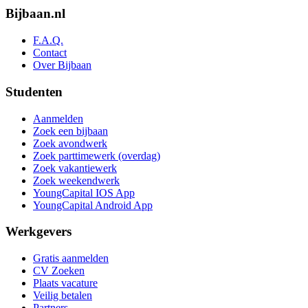
Bijbaan.nl
F.A.Q.
Contact
Over Bijbaan
Studenten
Aanmelden
Zoek een bijbaan
Zoek avondwerk
Zoek parttimewerk (overdag)
Zoek vakantiewerk
Zoek weekendwerk
YoungCapital IOS App
YoungCapital Android App
Werkgevers
Gratis aanmelden
CV Zoeken
Plaats vacature
Veilig betalen
Partners