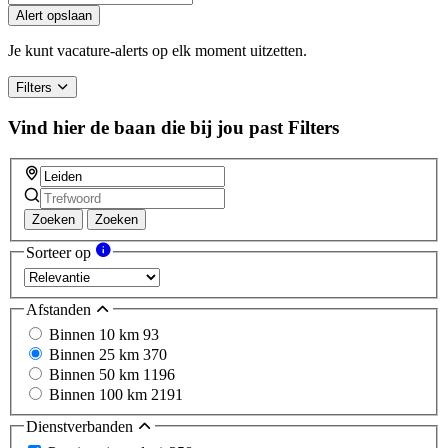
you
Alert opslaan
are
a
Je kunt vacature-alerts op elk moment uitzetten.
human,
ignore
Filters
this
field
Vind hier de baan die bij jou past
Filters
Zoeken
Zoeken
Sorteer op
Afstanden
Binnen 10 km
93
Binnen 25 km
370
Binnen 50 km
1196
Binnen 100 km
2191
Dienstverbanden