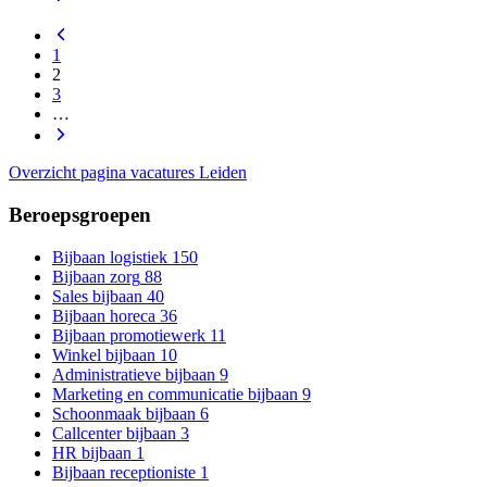
1
2
3
…
Overzicht pagina vacatures Leiden
Beroepsgroepen
Bijbaan logistiek
150
Bijbaan zorg
88
Sales bijbaan
40
Bijbaan horeca
36
Bijbaan promotiewerk
11
Winkel bijbaan
10
Administratieve bijbaan
9
Marketing en communicatie bijbaan
9
Schoonmaak bijbaan
6
Callcenter bijbaan
3
HR bijbaan
1
Bijbaan receptioniste
1