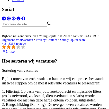
Social
Bijbaan.nl is onderdeel van YoungCapital • © 2026 • KvK nr: 34330199 •
Algemene voorwaarden
•
Privacy
Contact
•
YoungCapital score
4.3 - 3366 reviews
Close
Hoe sorteren wij vacatures?
Sortering van vacatures
Bij het tonen van zoekresultaten hanteren wij een proces bestaande
uit twee stappen om de meest relevante vacatures te presenteren:
1. Filtering: Op basis van jouw zoekopdracht en ingestelde filters
(zoals trefwoord, zoekstraal, dienstverband en salaris) worden
vacatures die niet aan deze harde criteria voldoen, uitgesloten.
2. Rangschikking (Ranking): De overgebleven vacatures worden
gerangschikt op basis van een gecombineerde relevantiescore. Deze