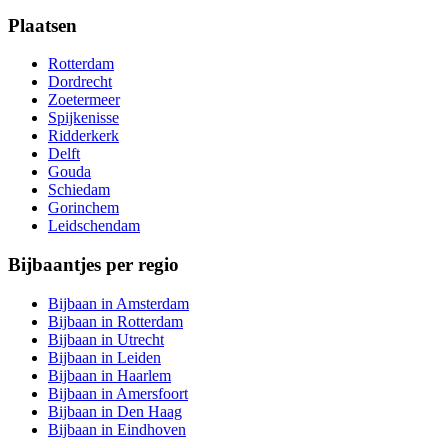
Plaatsen
Rotterdam
Dordrecht
Zoetermeer
Spijkenisse
Ridderkerk
Delft
Gouda
Schiedam
Gorinchem
Leidschendam
Bijbaantjes per regio
Bijbaan in Amsterdam
Bijbaan in Rotterdam
Bijbaan in Utrecht
Bijbaan in Leiden
Bijbaan in Haarlem
Bijbaan in Amersfoort
Bijbaan in Den Haag
Bijbaan in Eindhoven