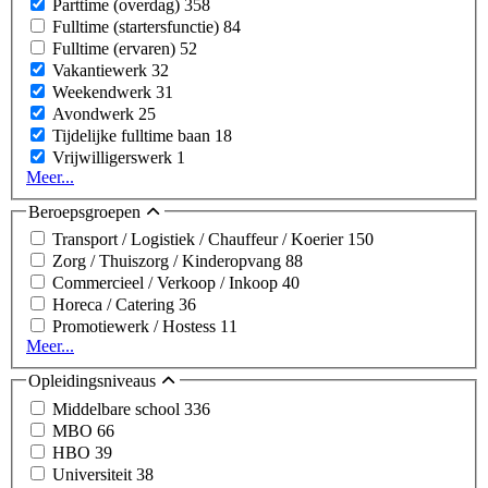
Parttime (overdag)
358
Fulltime (startersfunctie)
84
Fulltime (ervaren)
52
Vakantiewerk
32
Weekendwerk
31
Avondwerk
25
Tijdelijke fulltime baan
18
Vrijwilligerswerk
1
Meer...
Beroepsgroepen
Transport / Logistiek / Chauffeur / Koerier
150
Zorg / Thuiszorg / Kinderopvang
88
Commercieel / Verkoop / Inkoop
40
Horeca / Catering
36
Promotiewerk / Hostess
11
Meer...
Opleidingsniveaus
Middelbare school
336
MBO
66
HBO
39
Universiteit
38