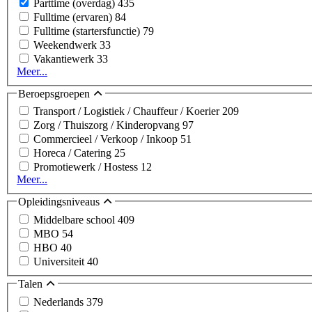
Parttime (overdag)
435
Fulltime (ervaren)
84
Fulltime (startersfunctie)
79
Weekendwerk
33
Vakantiewerk
33
Meer...
Beroepsgroepen
Transport / Logistiek / Chauffeur / Koerier
209
Zorg / Thuiszorg / Kinderopvang
97
Commercieel / Verkoop / Inkoop
51
Horeca / Catering
25
Promotiewerk / Hostess
12
Meer...
Opleidingsniveaus
Middelbare school
409
MBO
54
HBO
40
Universiteit
40
Talen
Nederlands
379