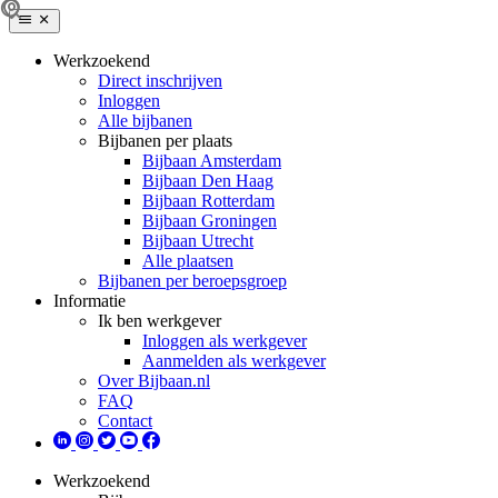
Werkzoekend
Direct inschrijven
Inloggen
Alle bijbanen
Bijbanen per plaats
Bijbaan Amsterdam
Bijbaan Den Haag
Bijbaan Rotterdam
Bijbaan Groningen
Bijbaan Utrecht
Alle plaatsen
Bijbanen per beroepsgroep
Informatie
Ik ben werkgever
Inloggen als werkgever
Aanmelden als werkgever
Over Bijbaan.nl
FAQ
Contact
Werkzoekend