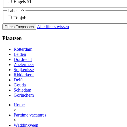
Engels
51
Labels
Topjob
Alle filters wissen
Filters Toepassen
Plaatsen
Rotterdam
Leiden
Dordrecht
Zoetermeer
Spijkenisse
Ridderkerk
Delft
Gouda
Schiedam
Gorinchem
Home
>
Parttime vacatures
>
Waddinxveen