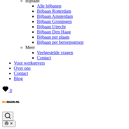
Bijbaan
Alle bijbanen
Bijbaan Rotterdam
Bijbaan Amsterdam
Bijbaan Groningen
Bijbaan Utrecht
Bijbaan Den Haag
Bijbaan per plaats
Bijbaan per beroepsgroep
Meer
Veelgestelde vragen
Contact
Voor werkgevers
Over ons
Contact
Blog
0