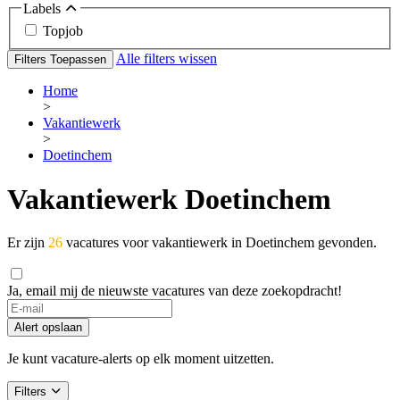
Labels
Topjob
Alle filters wissen
Filters Toepassen
Home
>
Vakantiewerk
>
Doetinchem
Vakantiewerk Doetinchem
Er zijn
26
vacatures voor vakantiewerk in Doetinchem gevonden.
Ja, email mij de nieuwste vacatures van deze zoekopdracht!
If
you
Alert opslaan
are
a
Je kunt vacature-alerts op elk moment uitzetten.
human,
ignore
Filters