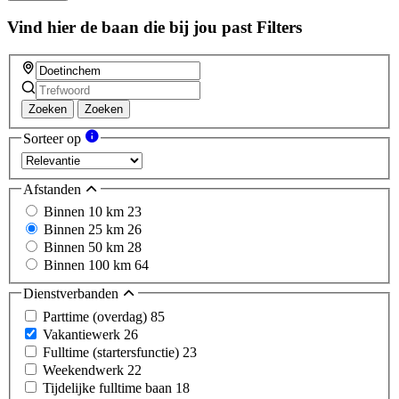
this
field
Vind hier de baan die bij jou past
Filters
Zoeken
Zoeken
Sorteer op
Afstanden
Binnen 10 km
23
Binnen 25 km
26
Binnen 50 km
28
Binnen 100 km
64
Dienstverbanden
Parttime (overdag)
85
Vakantiewerk
26
Fulltime (startersfunctie)
23
Weekendwerk
22
Tijdelijke fulltime baan
18