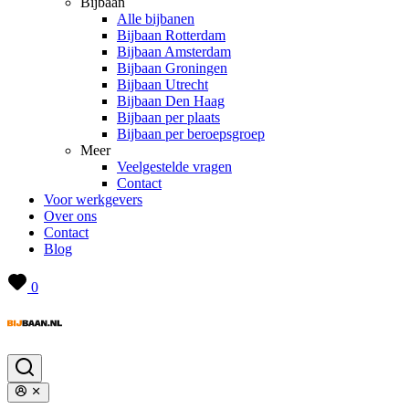
Bijbaan
Alle bijbanen
Bijbaan Rotterdam
Bijbaan Amsterdam
Bijbaan Groningen
Bijbaan Utrecht
Bijbaan Den Haag
Bijbaan per plaats
Bijbaan per beroepsgroep
Meer
Veelgestelde vragen
Contact
Voor werkgevers
Over ons
Contact
Blog
0