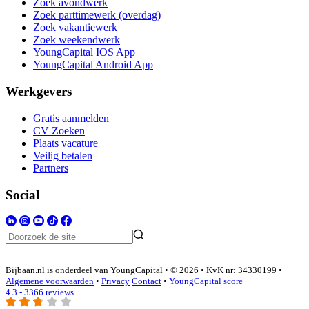
Zoek avondwerk
Zoek parttimewerk (overdag)
Zoek vakantiewerk
Zoek weekendwerk
YoungCapital IOS App
YoungCapital Android App
Werkgevers
Gratis aanmelden
CV Zoeken
Plaats vacature
Veilig betalen
Partners
Social
Bijbaan.nl is onderdeel van YoungCapital • © 2026 • KvK nr: 34330199 •
Algemene voorwaarden
•
Privacy
Contact
•
YoungCapital score
4.3 - 3366 reviews