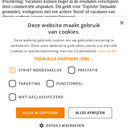
Prioritering: Vacatures kunnen hoger in de resultaten verschijnen
door commerciële afspraken. Dit geldt voor 'TopJobs' (betaalde
promotie), werkgevers met een actieve 'boost' of vacatures van
directe partners (versus externe bronnen).
×
Deze website maakt gebruik
van cookies.
Inloggen als bedrijf
Deze website gebruikt cookies om uw gebruikerservaring te
verbeteren. Door onze website te gebruiken, stemt u in met alle
E-mail
*
cookies in overeenstemming met ons Cookiebeleid.
Lees verder
TOON ALLE PARTNERS
(598) →
Wachtwoord
STRIKT NOODZAKELIJK
PRESTATIE
login gegevens onthouden
Wachtwoord vergeten?
login
TARGETING
FUNCTIONEEL
Bedrijf aanmelden
NIET-GECLASSIFICEERD
Na het aanmelden kun je meteen je vacature plaatsen en heb je je
nieuwe collega/werknemer zo gevonden!
ALLES ACCEPTEREN
ALLES AFWIJZEN
Heb je nog geen gratis bedrijfsprofiel?
DETAILS WEERGEVEN