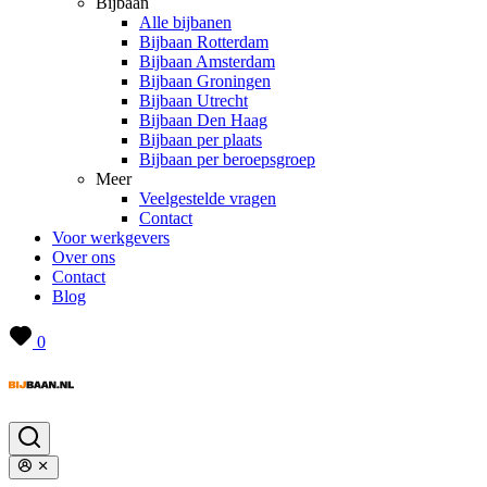
Bijbaan
Alle bijbanen
Bijbaan Rotterdam
Bijbaan Amsterdam
Bijbaan Groningen
Bijbaan Utrecht
Bijbaan Den Haag
Bijbaan per plaats
Bijbaan per beroepsgroep
Meer
Veelgestelde vragen
Contact
Voor werkgevers
Over ons
Contact
Blog
0