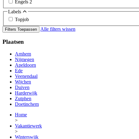
Engels
2
Labels
Topjob
Alle filters wissen
Filters Toepassen
Plaatsen
Arnhem
Nijmegen
Apeldoorn
Ede
Veenendaal
Wijchen
Duiven
Harderwijk
Zutphen
Doetinchem
Home
>
Vakantiewerk
>
Winterswijk