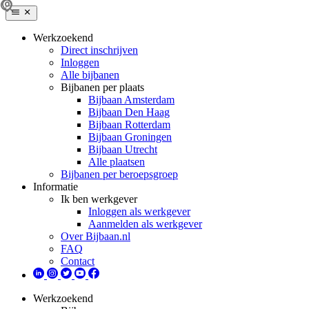
Werkzoekend
Direct inschrijven
Inloggen
Alle bijbanen
Bijbanen per plaats
Bijbaan Amsterdam
Bijbaan Den Haag
Bijbaan Rotterdam
Bijbaan Groningen
Bijbaan Utrecht
Alle plaatsen
Bijbanen per beroepsgroep
Informatie
Ik ben werkgever
Inloggen als werkgever
Aanmelden als werkgever
Over Bijbaan.nl
FAQ
Contact
Werkzoekend