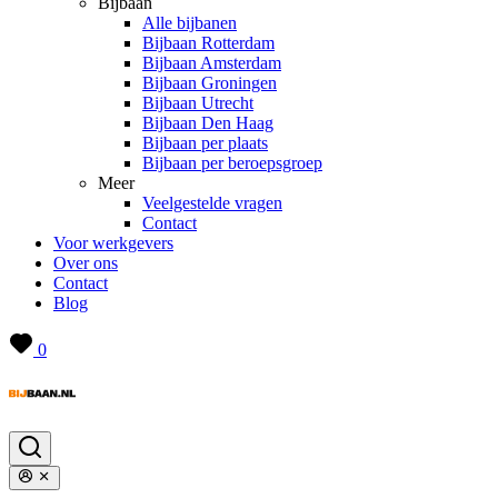
Bijbaan
Alle bijbanen
Bijbaan Rotterdam
Bijbaan Amsterdam
Bijbaan Groningen
Bijbaan Utrecht
Bijbaan Den Haag
Bijbaan per plaats
Bijbaan per beroepsgroep
Meer
Veelgestelde vragen
Contact
Voor werkgevers
Over ons
Contact
Blog
0