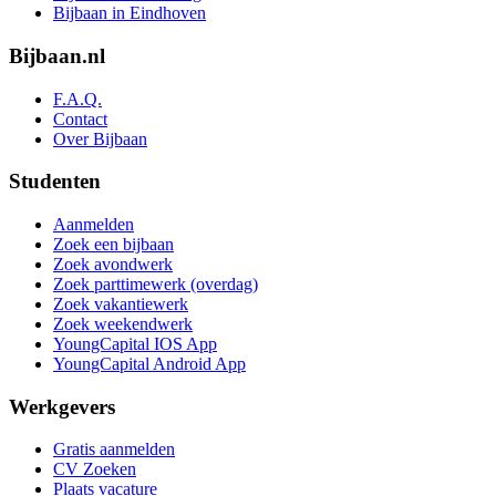
Bijbaan in Eindhoven
Bijbaan.nl
F.A.Q.
Contact
Over Bijbaan
Studenten
Aanmelden
Zoek een bijbaan
Zoek avondwerk
Zoek parttimewerk (overdag)
Zoek vakantiewerk
Zoek weekendwerk
YoungCapital IOS App
YoungCapital Android App
Werkgevers
Gratis aanmelden
CV Zoeken
Plaats vacature