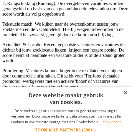
2. Rangschikking (Ranking): De overgebleven vacatures worden
gerangschikt op basis van een gecombineerde relevantiescore. Deze
score wordt als volgt opgebouwd:
Tekstuele match: We kijken naar de overeenkomst tussen jouw
zoektermen en de vacaturetekst. Hierbij wegen trefwoorden in de
functietitel het zwaarst, gevolgd door de korte omschrijving.
Actualiteit & Locatie: Recent geplaatste vacatures en vacatures die
dichter bij jouw zoeklocatie liggen, krijgen een hogere positie. De
score neemt af naarmate een vacature ouder is of de afstand groter
wordt.
Prioritering: Vacatures kunnen hoger in de resultaten verschijnen
door commerciële afspraken. Dit geldt voor 'TopJobs' (betaalde
promotie), werkgevers met een actieve 'boost' of vacatures van
directe partners (versus externe bronnen).
×
Deze website maakt gebruik
van cookies.
Inloggen als bedrijf
Deze website gebruikt cookies om uw gebruikerservaring te
verbeteren. Door onze website te gebruiken, stemt u in met alle
E-mail
*
cookies in overeenstemming met ons Cookiebeleid.
Lees verder
TOON ALLE PARTNERS
(598) →
Wachtwoord