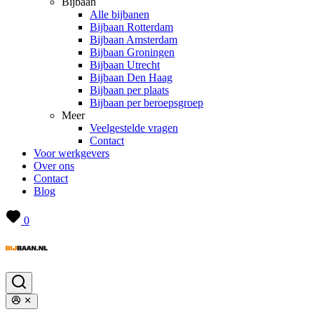
Bijbaan
Alle bijbanen
Bijbaan Rotterdam
Bijbaan Amsterdam
Bijbaan Groningen
Bijbaan Utrecht
Bijbaan Den Haag
Bijbaan per plaats
Bijbaan per beroepsgroep
Meer
Veelgestelde vragen
Contact
Voor werkgevers
Over ons
Contact
Blog
0