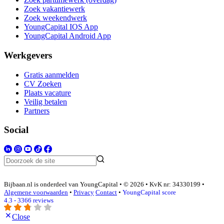
Zoek vakantiewerk
Zoek weekendwerk
YoungCapital IOS App
YoungCapital Android App
Werkgevers
Gratis aanmelden
CV Zoeken
Plaats vacature
Veilig betalen
Partners
Social
Bijbaan.nl is onderdeel van YoungCapital • © 2026 • KvK nr: 34330199 •
Algemene voorwaarden
•
Privacy
Contact
•
YoungCapital score
4.3 - 3366 reviews
Close