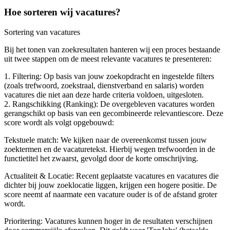
Hoe sorteren wij vacatures?
Sortering van vacatures
Bij het tonen van zoekresultaten hanteren wij een proces bestaande
uit twee stappen om de meest relevante vacatures te presenteren:
1. Filtering: Op basis van jouw zoekopdracht en ingestelde filters
(zoals trefwoord, zoekstraal, dienstverband en salaris) worden
vacatures die niet aan deze harde criteria voldoen, uitgesloten.
2. Rangschikking (Ranking): De overgebleven vacatures worden
gerangschikt op basis van een gecombineerde relevantiescore. Deze
score wordt als volgt opgebouwd:
Tekstuele match: We kijken naar de overeenkomst tussen jouw
zoektermen en de vacaturetekst. Hierbij wegen trefwoorden in de
functietitel het zwaarst, gevolgd door de korte omschrijving.
Actualiteit & Locatie: Recent geplaatste vacatures en vacatures die
dichter bij jouw zoeklocatie liggen, krijgen een hogere positie. De
score neemt af naarmate een vacature ouder is of de afstand groter
wordt.
Prioritering: Vacatures kunnen hoger in de resultaten verschijnen