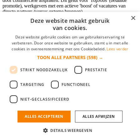
door commerciële afspraken. Dit geldt voor 'TopJobs' (betaalde
promotie), werkgevers met een actieve 'boost' of vacatures van
directe partners (versus externe bronnen).
×
Deze website maakt gebruik
van cookies.
Inloggen als bedrijf
Deze website gebruikt cookies om uw gebruikerservaring te
verbeteren. Door onze website te gebruiken, stemt u in met alle
E-mail
*
cookies in overeenstemming met ons Cookiebeleid.
Lees verder
TOON ALLE PARTNERS
(598) →
Wachtwoord
STRIKT NOODZAKELIJK
PRESTATIE
login gegevens onthouden
Wachtwoord vergeten?
login
TARGETING
FUNCTIONEEL
Bedrijf aanmelden
NIET-GECLASSIFICEERD
Na het aanmelden kun je meteen je vacature plaatsen en heb je je
nieuwe collega/werknemer zo gevonden!
ALLES ACCEPTEREN
ALLES AFWIJZEN
Heb je nog geen gratis bedrijfsprofiel?
DETAILS WEERGEVEN
Bedrijf aanmelden