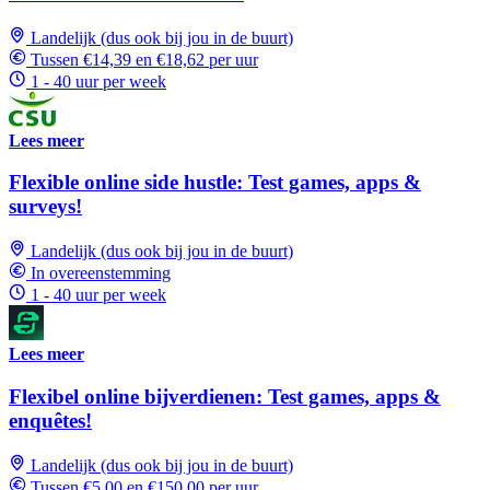
Landelijk (dus ook bij jou in de buurt)
Tussen €14,39 en €18,62 per uur
1 - 40 uur per week
Lees meer
Flexible online side hustle: Test games, apps &
surveys!
Landelijk (dus ook bij jou in de buurt)
In overeenstemming
1 - 40 uur per week
Lees meer
Flexibel online bijverdienen: Test games, apps &
enquêtes!
Landelijk (dus ook bij jou in de buurt)
Tussen €5,00 en €150,00 per uur