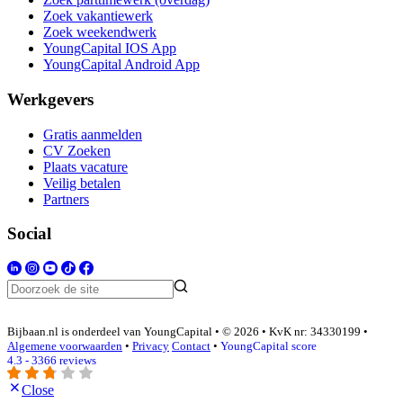
Zoek vakantiewerk
Zoek weekendwerk
YoungCapital IOS App
YoungCapital Android App
Werkgevers
Gratis aanmelden
CV Zoeken
Plaats vacature
Veilig betalen
Partners
Social
Bijbaan.nl is onderdeel van YoungCapital • © 2026 • KvK nr: 34330199 •
Algemene voorwaarden
•
Privacy
Contact
•
YoungCapital score
4.3 - 3366 reviews
Close