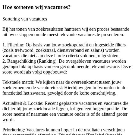
Hoe sorteren wij vacatures?
Sortering van vacatures
Bij het tonen van zoekresultaten hanteren wij een proces bestaande
uit twee stappen om de meest relevante vacatures te presenteren:
1. Filtering: Op basis van jouw zoekopdracht en ingestelde filters
(zoals trefwoord, zoekstraal, dienstverband en salaris) worden
vacatures die niet aan deze harde criteria voldoen, uitgesloten.
2. Rangschikking (Ranking): De overgebleven vacatures worden
gerangschikt op basis van een gecombineerde relevantiescore. Deze
score wordt als volgt opgebouwd:
Tekstuele match: We kijken naar de overeenkomst tussen jouw
zoektermen en de vacaturetekst. Hierbij wegen trefwoorden in de
functietitel het zwaarst, gevolgd door de korte omschrijving.
Actualiteit & Locatie: Recent geplaatste vacatures en vacatures die
dichter bij jouw zoeklocatie liggen, krijgen een hogere positie. De
score neemt af naarmate een vacature ouder is of de afstand groter
wordt.
Prioritering: Vacatures kunnen hoger in de resultaten verschijnen