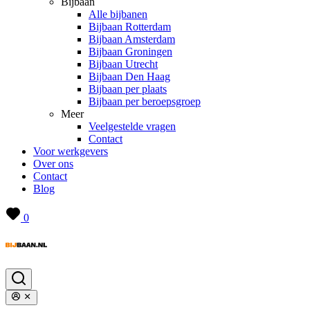
Bijbaan
Alle bijbanen
Bijbaan Rotterdam
Bijbaan Amsterdam
Bijbaan Groningen
Bijbaan Utrecht
Bijbaan Den Haag
Bijbaan per plaats
Bijbaan per beroepsgroep
Meer
Veelgestelde vragen
Contact
Voor werkgevers
Over ons
Contact
Blog
0