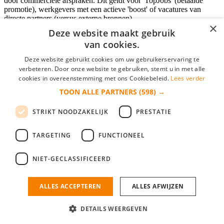
door commerciële afspraken. Dit geldt voor 'TopJobs' (betaalde
promotie), werkgevers met een actieve 'boost' of vacatures van
directe partners (versus externe bronnen).
×
Deze website maakt gebruik
van cookies.
Inloggen als bedrijf
Deze website gebruikt cookies om uw gebruikerservaring te
verbeteren. Door onze website te gebruiken, stemt u in met alle
E-mail
*
cookies in overeenstemming met ons Cookiebeleid.
Lees verder
TOON ALLE PARTNERS
(598) →
Wachtwoord
STRIKT NOODZAKELIJK
PRESTATIE
login gegevens onthouden
Wachtwoord vergeten?
login
TARGETING
FUNCTIONEEL
Bedrijf aanmelden
NIET-GECLASSIFICEERD
Na het aanmelden kun je meteen je vacature plaatsen en heb je je
nieuwe collega/werknemer zo gevonden!
ALLES ACCEPTEREN
ALLES AFWIJZEN
Heb je nog geen gratis bedrijfsprofiel?
DETAILS WEERGEVEN
Bedrijf aanmelden