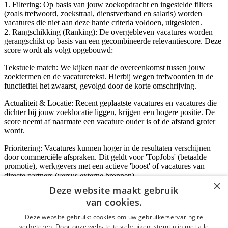
1. Filtering: Op basis van jouw zoekopdracht en ingestelde filters
(zoals trefwoord, zoekstraal, dienstverband en salaris) worden
vacatures die niet aan deze harde criteria voldoen, uitgesloten.
2. Rangschikking (Ranking): De overgebleven vacatures worden
gerangschikt op basis van een gecombineerde relevantiescore. Deze
score wordt als volgt opgebouwd:
Tekstuele match: We kijken naar de overeenkomst tussen jouw
zoektermen en de vacaturetekst. Hierbij wegen trefwoorden in de
functietitel het zwaarst, gevolgd door de korte omschrijving.
Actualiteit & Locatie: Recent geplaatste vacatures en vacatures die
dichter bij jouw zoeklocatie liggen, krijgen een hogere positie. De
score neemt af naarmate een vacature ouder is of de afstand groter
wordt.
Prioritering: Vacatures kunnen hoger in de resultaten verschijnen
door commerciële afspraken. Dit geldt voor 'TopJobs' (betaalde
promotie), werkgevers met een actieve 'boost' of vacatures van
directe partners (versus externe bronnen).
×
Deze website maakt gebruik
van cookies.
Inloggen als bedrijf
Deze website gebruikt cookies om uw gebruikerservaring te
verbeteren. Door onze website te gebruiken, stemt u in met alle