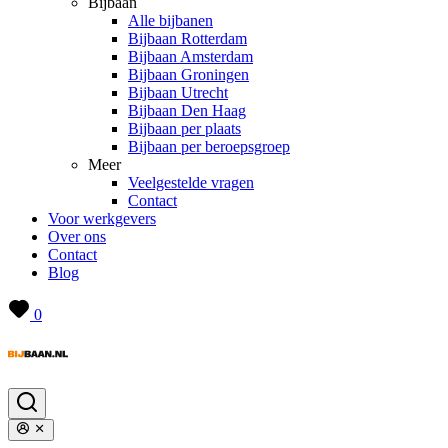
Bijbaan
Alle bijbanen
Bijbaan Rotterdam
Bijbaan Amsterdam
Bijbaan Groningen
Bijbaan Utrecht
Bijbaan Den Haag
Bijbaan per plaats
Bijbaan per beroepsgroep
Meer
Veelgestelde vragen
Contact
Voor werkgevers
Over ons
Contact
Blog
0