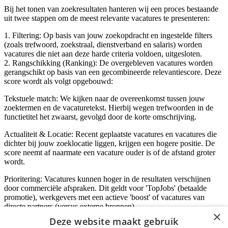
Bij het tonen van zoekresultaten hanteren wij een proces bestaande
uit twee stappen om de meest relevante vacatures te presenteren:
1. Filtering: Op basis van jouw zoekopdracht en ingestelde filters
(zoals trefwoord, zoekstraal, dienstverband en salaris) worden
vacatures die niet aan deze harde criteria voldoen, uitgesloten.
2. Rangschikking (Ranking): De overgebleven vacatures worden
gerangschikt op basis van een gecombineerde relevantiescore. Deze
score wordt als volgt opgebouwd:
Tekstuele match: We kijken naar de overeenkomst tussen jouw
zoektermen en de vacaturetekst. Hierbij wegen trefwoorden in de
functietitel het zwaarst, gevolgd door de korte omschrijving.
Actualiteit & Locatie: Recent geplaatste vacatures en vacatures die
dichter bij jouw zoeklocatie liggen, krijgen een hogere positie. De
score neemt af naarmate een vacature ouder is of de afstand groter
wordt.
Prioritering: Vacatures kunnen hoger in de resultaten verschijnen
door commerciële afspraken. Dit geldt voor 'TopJobs' (betaalde
promotie), werkgevers met een actieve 'boost' of vacatures van
directe partners (versus externe bronnen).
×
Deze website maakt gebruik