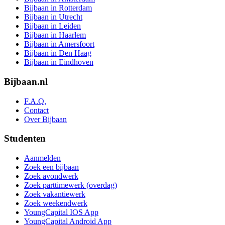
Bijbaan in Rotterdam
Bijbaan in Utrecht
Bijbaan in Leiden
Bijbaan in Haarlem
Bijbaan in Amersfoort
Bijbaan in Den Haag
Bijbaan in Eindhoven
Bijbaan.nl
F.A.Q.
Contact
Over Bijbaan
Studenten
Aanmelden
Zoek een bijbaan
Zoek avondwerk
Zoek parttimewerk (overdag)
Zoek vakantiewerk
Zoek weekendwerk
YoungCapital IOS App
YoungCapital Android App