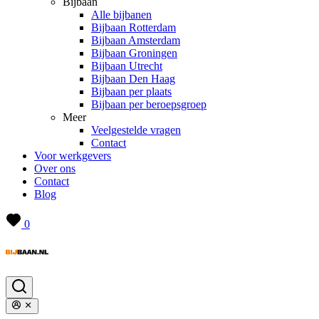
Bijbaan
Alle bijbanen
Bijbaan Rotterdam
Bijbaan Amsterdam
Bijbaan Groningen
Bijbaan Utrecht
Bijbaan Den Haag
Bijbaan per plaats
Bijbaan per beroepsgroep
Meer
Veelgestelde vragen
Contact
Voor werkgevers
Over ons
Contact
Blog
0