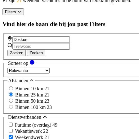
Er zijn
21
weekend vacatures in de buurt van Dokkum gevonden.
Filters
Vind hier de baan die bij jou past
Filters
Zoeken
Zoeken
Sorteer op
Afstanden
Binnen 10 km
21
Binnen 25 km
21
Binnen 50 km
23
Binnen 100 km
23
Dienstverbanden
Parttime (overdag)
49
Vakantiewerk
22
Weekendwerk
21