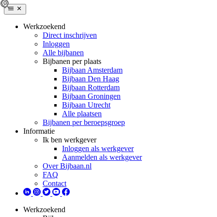
Werkzoekend
Direct inschrijven
Inloggen
Alle bijbanen
Bijbanen per plaats
Bijbaan Amsterdam
Bijbaan Den Haag
Bijbaan Rotterdam
Bijbaan Groningen
Bijbaan Utrecht
Alle plaatsen
Bijbanen per beroepsgroep
Informatie
Ik ben werkgever
Inloggen als werkgever
Aanmelden als werkgever
Over Bijbaan.nl
FAQ
Contact
Werkzoekend