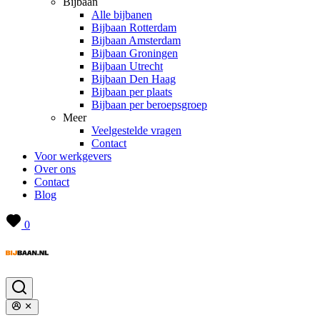
Bijbaan
Alle bijbanen
Bijbaan Rotterdam
Bijbaan Amsterdam
Bijbaan Groningen
Bijbaan Utrecht
Bijbaan Den Haag
Bijbaan per plaats
Bijbaan per beroepsgroep
Meer
Veelgestelde vragen
Contact
Voor werkgevers
Over ons
Contact
Blog
0