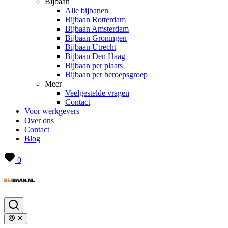
Bijbaan
Alle bijbanen
Bijbaan Rotterdam
Bijbaan Amsterdam
Bijbaan Groningen
Bijbaan Utrecht
Bijbaan Den Haag
Bijbaan per plaats
Bijbaan per beroepsgroep
Meer
Veelgestelde vragen
Contact
Voor werkgevers
Over ons
Contact
Blog
0