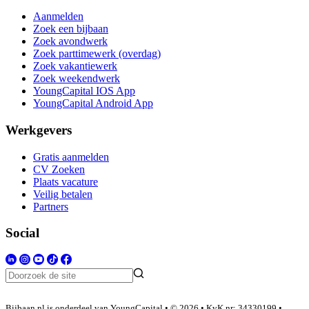
Aanmelden
Zoek een bijbaan
Zoek avondwerk
Zoek parttimewerk (overdag)
Zoek vakantiewerk
Zoek weekendwerk
YoungCapital IOS App
YoungCapital Android App
Werkgevers
Gratis aanmelden
CV Zoeken
Plaats vacature
Veilig betalen
Partners
Social
Bijbaan.nl is onderdeel van YoungCapital • © 2026 • KvK nr: 34330199 •