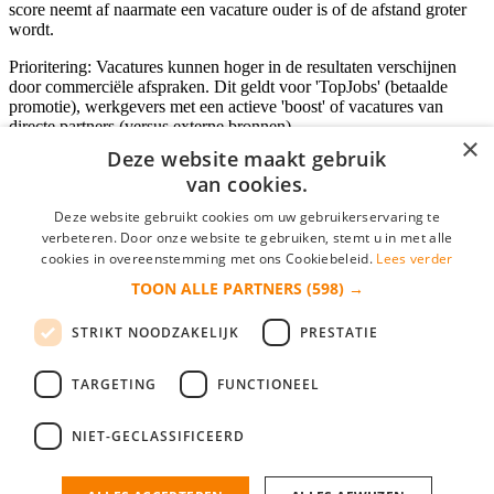
score neemt af naarmate een vacature ouder is of de afstand groter
wordt.
Prioritering: Vacatures kunnen hoger in de resultaten verschijnen
door commerciële afspraken. Dit geldt voor 'TopJobs' (betaalde
promotie), werkgevers met een actieve 'boost' of vacatures van
directe partners (versus externe bronnen).
×
Deze website maakt gebruik
van cookies.
Inloggen als bedrijf
Deze website gebruikt cookies om uw gebruikerservaring te
verbeteren. Door onze website te gebruiken, stemt u in met alle
E-mail
*
cookies in overeenstemming met ons Cookiebeleid.
Lees verder
TOON ALLE PARTNERS
(598) →
Wachtwoord
STRIKT NOODZAKELIJK
PRESTATIE
login gegevens onthouden
Wachtwoord vergeten?
login
TARGETING
FUNCTIONEEL
Bedrijf aanmelden
NIET-GECLASSIFICEERD
Na het aanmelden kun je meteen je vacature plaatsen en heb je je
nieuwe collega/werknemer zo gevonden!