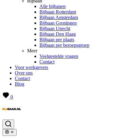
Bijbaan
Alle bijbanen
Bijbaan Rotterdam
Bijbaan Amsterdam
Bijbaan Groningen
Bijbaan Utrecht
Bijbaan Den Haag
Bijbaan per plaats
Bijbaan per beroepsgroep
Meer
Veelgestelde vragen
Contact
Voor werkgevers
Over ons
Contact
Blog
0