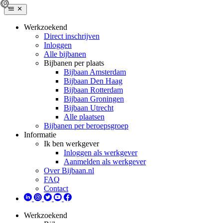
Werkzoekend
Direct inschrijven
Inloggen
Alle bijbanen
Bijbanen per plaats
Bijbaan Amsterdam
Bijbaan Den Haag
Bijbaan Rotterdam
Bijbaan Groningen
Bijbaan Utrecht
Alle plaatsen
Bijbanen per beroepsgroep
Informatie
Ik ben werkgever
Inloggen als werkgever
Aanmelden als werkgever
Over Bijbaan.nl
FAQ
Contact
Werkzoekend