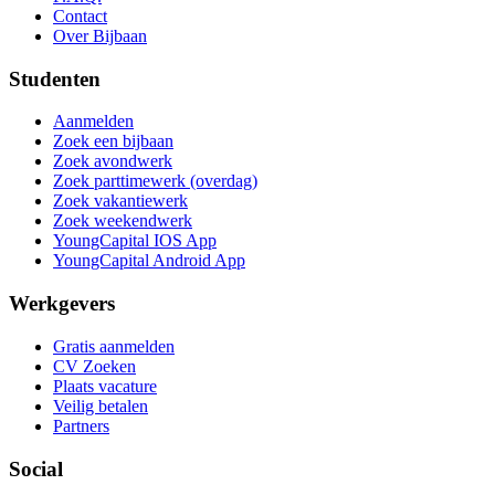
Contact
Over Bijbaan
Studenten
Aanmelden
Zoek een bijbaan
Zoek avondwerk
Zoek parttimewerk (overdag)
Zoek vakantiewerk
Zoek weekendwerk
YoungCapital IOS App
YoungCapital Android App
Werkgevers
Gratis aanmelden
CV Zoeken
Plaats vacature
Veilig betalen
Partners
Social