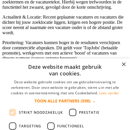
zoektermen en de vacaturetekst. Hierbij wegen trefwoorden in de
functietitel het zwaarst, gevolgd door de korte omschrijving.
Actualiteit & Locatie: Recent geplaatste vacatures en vacatures die
dichter bij jouw zoeklocatie liggen, krijgen een hogere positie. De
score neemt af naarmate een vacature ouder is of de afstand groter
wordt.
Prioritering: Vacatures kunnen hoger in de resultaten verschijnen
door commerciële afspraken. Dit geldt voor 'TopJobs' (betaalde
promotie), werkgevers met een actieve 'boost' of vacatures van
directe partners (versus externe bronnen).
×
Deze website maakt gebruik
van cookies.
Inloggen als bedrijf
Deze website gebruikt cookies om uw gebruikerservaring te
verbeteren. Door onze website te gebruiken, stemt u in met alle
E-mail
*
cookies in overeenstemming met ons Cookiebeleid.
Lees verder
TOON ALLE PARTNERS
(598) →
Wachtwoord
STRIKT NOODZAKELIJK
PRESTATIE
login gegevens onthouden
Wachtwoord vergeten?
login
TARGETING
FUNCTIONEEL