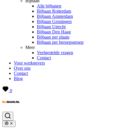
Bijbaan
Alle bijbanen
Bijbaan Rotterdam
Bijbaan Amsterdam
Bijbaan Groningen
Bijbaan Utrecht
Bijbaan Den Haag
Bijbaan per plaats
Bijbaan per beroepsgroep
Meer
Veelgestelde vragen
Contact
Voor werkgevers
Over ons
Contact
Blog
0