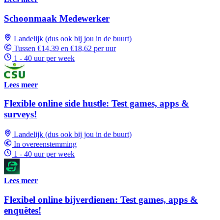
Schoonmaak Medewerker
Landelijk (dus ook bij jou in de buurt)
Tussen €14,39 en €18,62 per uur
1 - 40 uur per week
Lees meer
Flexible online side hustle: Test games, apps &
surveys!
Landelijk (dus ook bij jou in de buurt)
In overeenstemming
1 - 40 uur per week
Lees meer
Flexibel online bijverdienen: Test games, apps &
enquêtes!