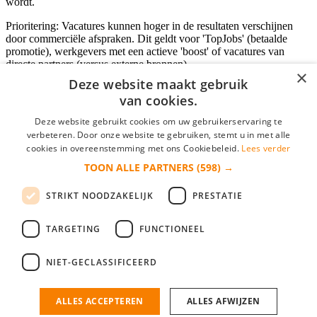
wordt.
Prioritering: Vacatures kunnen hoger in de resultaten verschijnen
door commerciële afspraken. Dit geldt voor 'TopJobs' (betaalde
promotie), werkgevers met een actieve 'boost' of vacatures van
directe partners (versus externe bronnen).
×
Deze website maakt gebruik
van cookies.
Inloggen als bedrijf
Deze website gebruikt cookies om uw gebruikerservaring te
verbeteren. Door onze website te gebruiken, stemt u in met alle
E-mail
*
cookies in overeenstemming met ons Cookiebeleid.
Lees verder
TOON ALLE PARTNERS
(598) →
Wachtwoord
STRIKT NOODZAKELIJK
PRESTATIE
login gegevens onthouden
Wachtwoord vergeten?
login
TARGETING
FUNCTIONEEL
Bedrijf aanmelden
NIET-GECLASSIFICEERD
Na het aanmelden kun je meteen je vacature plaatsen en heb je je
nieuwe collega/werknemer zo gevonden!
ALLES ACCEPTEREN
ALLES AFWIJZEN