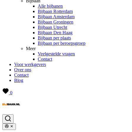
Bijbaan
Alle bijbanen
Bijbaan Rotterdam
Bijbaan Amsterdam
Bijbaan Groningen
Bijbaan Utrecht
Bijbaan Den Haag
Bijbaan per plaats
Bijbaan per beroepsgroep
Meer
Veelgestelde vragen
Contact
Voor werkgevers
Over ons
Contact
Blog
0