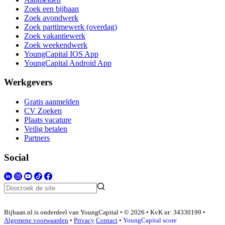
Zoek een bijbaan
Zoek avondwerk
Zoek parttimewerk (overdag)
Zoek vakantiewerk
Zoek weekendwerk
YoungCapital IOS App
YoungCapital Android App
Werkgevers
Gratis aanmelden
CV Zoeken
Plaats vacature
Veilig betalen
Partners
Social
Bijbaan.nl is onderdeel van YoungCapital • © 2026 • KvK nr: 34330199 •
Algemene voorwaarden
•
Privacy
Contact
•
YoungCapital score