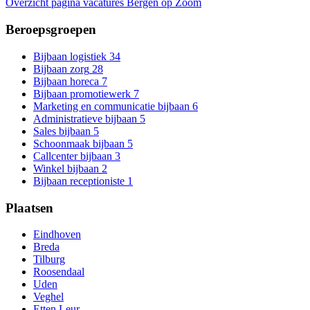
Overzicht pagina vacatures Bergen op Zoom
Beroepsgroepen
Bijbaan logistiek
34
Bijbaan zorg
28
Bijbaan horeca
7
Bijbaan promotiewerk
7
Marketing en communicatie bijbaan
6
Administratieve bijbaan
5
Sales bijbaan
5
Schoonmaak bijbaan
5
Callcenter bijbaan
3
Winkel bijbaan
2
Bijbaan receptioniste
1
Plaatsen
Eindhoven
Breda
Tilburg
Roosendaal
Uden
Veghel
Etten Leur