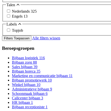
Talen
Nederlands
325
Engels
13
Labels
Topjob
Alle filters wissen
Filters Toepassen
Beroepsgroepen
Bijbaan logistiek
116
Bijbaan zorg
88
Sales bijbaan
39
Bijbaan horeca
35
Marketing en communicatie bijbaan
11
Bijbaan promotiewerk
10
Winkel bijbaan
10
Administratieve bijbaan
9
Schoonmaak bijbaan
6
Callcenter bijbaan
3
HR bijbaan
1
Bijbaan receptioniste
1