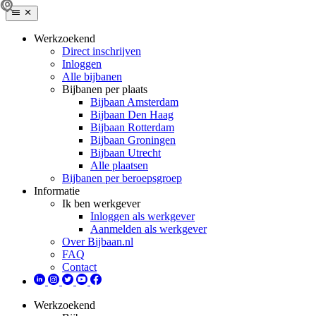
Werkzoekend
Direct inschrijven
Inloggen
Alle bijbanen
Bijbanen per plaats
Bijbaan Amsterdam
Bijbaan Den Haag
Bijbaan Rotterdam
Bijbaan Groningen
Bijbaan Utrecht
Alle plaatsen
Bijbanen per beroepsgroep
Informatie
Ik ben werkgever
Inloggen als werkgever
Aanmelden als werkgever
Over Bijbaan.nl
FAQ
Contact
Werkzoekend