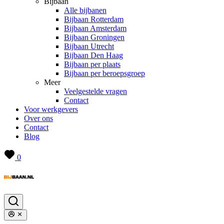
Bijbaan
Alle bijbanen
Bijbaan Rotterdam
Bijbaan Amsterdam
Bijbaan Groningen
Bijbaan Utrecht
Bijbaan Den Haag
Bijbaan per plaats
Bijbaan per beroepsgroep
Meer
Veelgestelde vragen
Contact
Voor werkgevers
Over ons
Contact
Blog
0