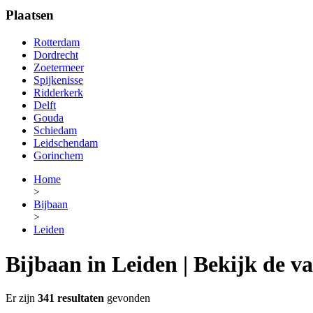
Plaatsen
Rotterdam
Dordrecht
Zoetermeer
Spijkenisse
Ridderkerk
Delft
Gouda
Schiedam
Leidschendam
Gorinchem
Home
>
Bijbaan
>
Leiden
Bijbaan in Leiden | Bekijk de va
Er zijn
341 resultaten
gevonden