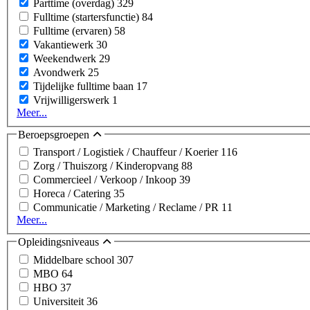
Parttime (overdag)
329
Fulltime (startersfunctie)
84
Fulltime (ervaren)
58
Vakantiewerk
30
Weekendwerk
29
Avondwerk
25
Tijdelijke fulltime baan
17
Vrijwilligerswerk
1
Meer...
Beroepsgroepen
Transport / Logistiek / Chauffeur / Koerier
116
Zorg / Thuiszorg / Kinderopvang
88
Commercieel / Verkoop / Inkoop
39
Horeca / Catering
35
Communicatie / Marketing / Reclame / PR
11
Meer...
Opleidingsniveaus
Middelbare school
307
MBO
64
HBO
37
Universiteit
36