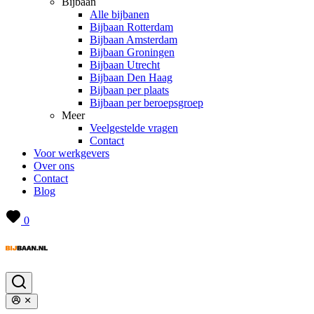
Bijbaan
Alle bijbanen
Bijbaan Rotterdam
Bijbaan Amsterdam
Bijbaan Groningen
Bijbaan Utrecht
Bijbaan Den Haag
Bijbaan per plaats
Bijbaan per beroepsgroep
Meer
Veelgestelde vragen
Contact
Voor werkgevers
Over ons
Contact
Blog
0