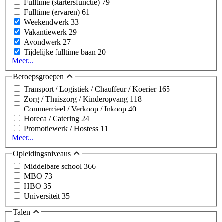
Fulltime (startersfunctie)
79
Fulltime (ervaren)
61
Weekendwerk
33
Vakantiewerk
29
Avondwerk
27
Tijdelijke fulltime baan
20
Meer...
Beroepsgroepen
Transport / Logistiek / Chauffeur / Koerier
165
Zorg / Thuiszorg / Kinderopvang
118
Commercieel / Verkoop / Inkoop
40
Horeca / Catering
24
Promotiewerk / Hostess
11
Meer...
Opleidingsniveaus
Middelbare school
366
MBO
73
HBO
35
Universiteit
35
Talen