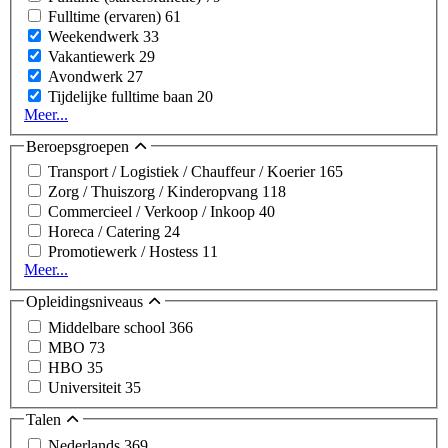
Fulltime (ervaren)
61
Weekendwerk
33
Vakantiewerk
29
Avondwerk
27
Tijdelijke fulltime baan
20
Meer...
Beroepsgroepen
Transport / Logistiek / Chauffeur / Koerier
165
Zorg / Thuiszorg / Kinderopvang
118
Commercieel / Verkoop / Inkoop
40
Horeca / Catering
24
Promotiewerk / Hostess
11
Meer...
Opleidingsniveaus
Middelbare school
366
MBO
73
HBO
35
Universiteit
35
Talen
Nederlands
369