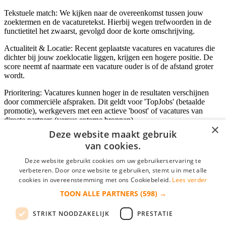
Tekstuele match: We kijken naar de overeenkomst tussen jouw
zoektermen en de vacaturetekst. Hierbij wegen trefwoorden in de
functietitel het zwaarst, gevolgd door de korte omschrijving.
Actualiteit & Locatie: Recent geplaatste vacatures en vacatures die
dichter bij jouw zoeklocatie liggen, krijgen een hogere positie. De
score neemt af naarmate een vacature ouder is of de afstand groter
wordt.
Prioritering: Vacatures kunnen hoger in de resultaten verschijnen
door commerciële afspraken. Dit geldt voor 'TopJobs' (betaalde
promotie), werkgevers met een actieve 'boost' of vacatures van
directe partners (versus externe bronnen).
×
Deze website maakt gebruik
van cookies.
Inloggen als bedrijf
Deze website gebruikt cookies om uw gebruikerservaring te
verbeteren. Door onze website te gebruiken, stemt u in met alle
E-mail
*
cookies in overeenstemming met ons Cookiebeleid.
Lees verder
TOON ALLE PARTNERS
(598) →
Wachtwoord
STRIKT NOODZAKELIJK
PRESTATIE
login gegevens onthouden