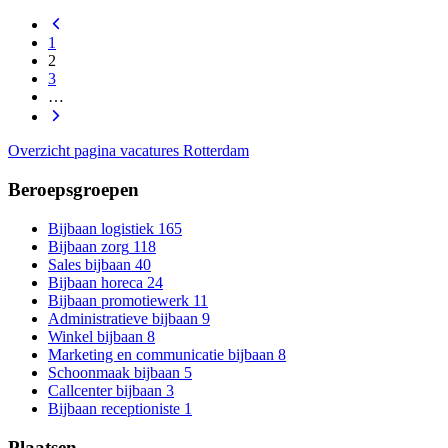
1
2
3
…
Overzicht pagina vacatures Rotterdam
Beroepsgroepen
Bijbaan logistiek
165
Bijbaan zorg
118
Sales bijbaan
40
Bijbaan horeca
24
Bijbaan promotiewerk
11
Administratieve bijbaan
9
Winkel bijbaan
8
Marketing en communicatie bijbaan
8
Schoonmaak bijbaan
5
Callcenter bijbaan
3
Bijbaan receptioniste
1
Plaatsen