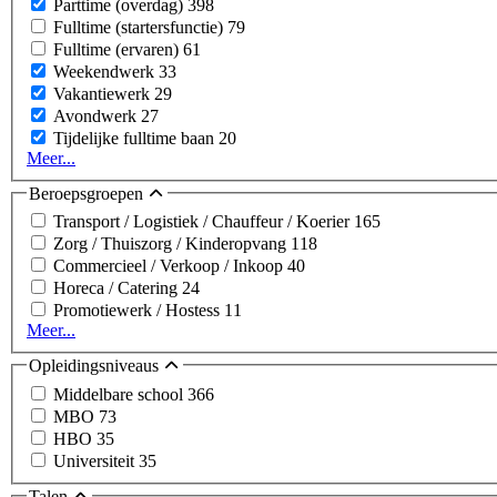
Parttime (overdag)
398
Fulltime (startersfunctie)
79
Fulltime (ervaren)
61
Weekendwerk
33
Vakantiewerk
29
Avondwerk
27
Tijdelijke fulltime baan
20
Meer...
Beroepsgroepen
Transport / Logistiek / Chauffeur / Koerier
165
Zorg / Thuiszorg / Kinderopvang
118
Commercieel / Verkoop / Inkoop
40
Horeca / Catering
24
Promotiewerk / Hostess
11
Meer...
Opleidingsniveaus
Middelbare school
366
MBO
73
HBO
35
Universiteit
35
Talen