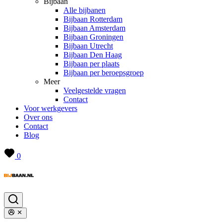
Bijbaan
Alle bijbanen
Bijbaan Rotterdam
Bijbaan Amsterdam
Bijbaan Groningen
Bijbaan Utrecht
Bijbaan Den Haag
Bijbaan per plaats
Bijbaan per beroepsgroep
Meer
Veelgestelde vragen
Contact
Voor werkgevers
Over ons
Contact
Blog
0