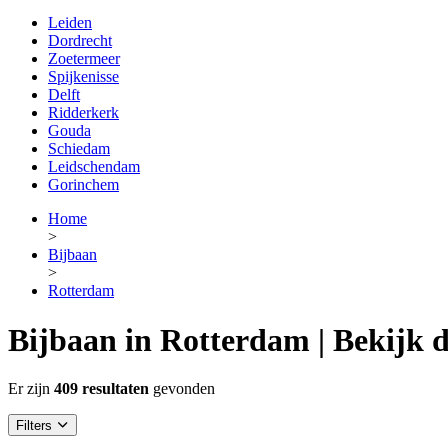
Leiden
Dordrecht
Zoetermeer
Spijkenisse
Delft
Ridderkerk
Gouda
Schiedam
Leidschendam
Gorinchem
Home
>
Bijbaan
>
Rotterdam
Bijbaan in Rotterdam | Bekijk d
Er zijn
409 resultaten
gevonden
Filters