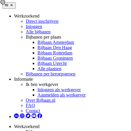
Werkzoekend
Direct inschrijven
Inloggen
Alle bijbanen
Bijbanen per plaats
Bijbaan Amsterdam
Bijbaan Den Haag
Bijbaan Rotterdam
Bijbaan Groningen
Bijbaan Utrecht
Alle plaatsen
Bijbanen per beroepsgroep
Informatie
Ik ben werkgever
Inloggen als werkgever
Aanmelden als werkgever
Over Bijbaan.nl
FAQ
Contact
Werkzoekend