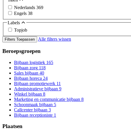
Nederlands
369
Engels
38
Labels
Topjob
Alle filters wissen
Filters Toepassen
Beroepsgroepen
Bijbaan logistiek
165
Bijbaan zorg
118
Sales bijbaan
40
Bijbaan horeca
24
Bijbaan promotiewerk
11
Administratieve bijbaan
9
Winkel bijbaan
8
Marketing en communicatie bijbaan
8
Schoonmaak bijbaan
5
Callcenter bijbaan
3
Bijbaan receptioniste
1
Plaatsen