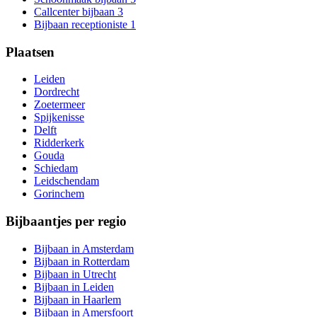
Callcenter bijbaan
3
Bijbaan receptioniste
1
Plaatsen
Leiden
Dordrecht
Zoetermeer
Spijkenisse
Delft
Ridderkerk
Gouda
Schiedam
Leidschendam
Gorinchem
Bijbaantjes per regio
Bijbaan in Amsterdam
Bijbaan in Rotterdam
Bijbaan in Utrecht
Bijbaan in Leiden
Bijbaan in Haarlem
Bijbaan in Amersfoort