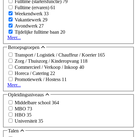
Fulltime (startersfunctie)
79
Fulltime (ervaren)
61
Weekendwerk
33
Vakantiewerk
29
Avondwerk
27
Tijdelijke fulltime baan
20
Meer...
Beroepsgroepen
Transport / Logistiek / Chauffeur / Koerier
165
Zorg / Thuiszorg / Kinderopvang
118
Commercieel / Verkoop / Inkoop
40
Horeca / Catering
22
Promotiewerk / Hostess
11
Meer...
Opleidingsniveaus
Middelbare school
364
MBO
73
HBO
35
Universiteit
35
Talen