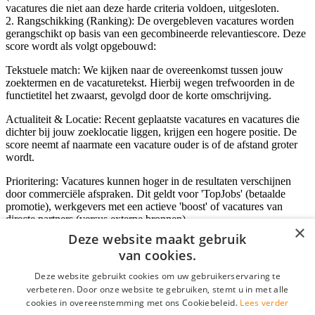
vacatures die niet aan deze harde criteria voldoen, uitgesloten.
2. Rangschikking (Ranking): De overgebleven vacatures worden
gerangschikt op basis van een gecombineerde relevantiescore. Deze
score wordt als volgt opgebouwd:
Tekstuele match: We kijken naar de overeenkomst tussen jouw
zoektermen en de vacaturetekst. Hierbij wegen trefwoorden in de
functietitel het zwaarst, gevolgd door de korte omschrijving.
Actualiteit & Locatie: Recent geplaatste vacatures en vacatures die
dichter bij jouw zoeklocatie liggen, krijgen een hogere positie. De
score neemt af naarmate een vacature ouder is of de afstand groter
wordt.
Prioritering: Vacatures kunnen hoger in de resultaten verschijnen
door commerciële afspraken. Dit geldt voor 'TopJobs' (betaalde
promotie), werkgevers met een actieve 'boost' of vacatures van
directe partners (versus externe bronnen).
×
Deze website maakt gebruik
van cookies.
Inloggen als bedrijf
Deze website gebruikt cookies om uw gebruikerservaring te
verbeteren. Door onze website te gebruiken, stemt u in met alle
E-mail
*
cookies in overeenstemming met ons Cookiebeleid.
Lees verder