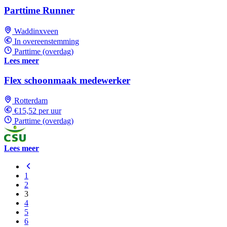
Parttime Runner
Waddinxveen
In overeenstemming
Parttime (overdag)
Lees meer
Flex schoonmaak medewerker
Rotterdam
€15,52 per uur
Parttime (overdag)
Lees meer
1
2
3
4
5
6