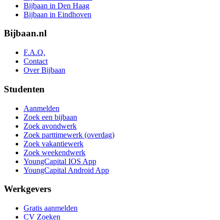
Bijbaan in Den Haag
Bijbaan in Eindhoven
Bijbaan.nl
F.A.Q.
Contact
Over Bijbaan
Studenten
Aanmelden
Zoek een bijbaan
Zoek avondwerk
Zoek parttimewerk (overdag)
Zoek vakantiewerk
Zoek weekendwerk
YoungCapital IOS App
YoungCapital Android App
Werkgevers
Gratis aanmelden
CV Zoeken