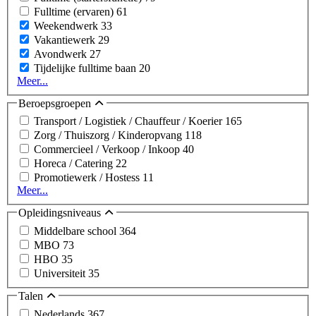
Fulltime (ervaren)
61
Weekendwerk
33
Vakantiewerk
29
Avondwerk
27
Tijdelijke fulltime baan
20
Meer...
Beroepsgroepen
Transport / Logistiek / Chauffeur / Koerier
165
Zorg / Thuiszorg / Kinderopvang
118
Commercieel / Verkoop / Inkoop
40
Horeca / Catering
22
Promotiewerk / Hostess
11
Meer...
Opleidingsniveaus
Middelbare school
364
MBO
73
HBO
35
Universiteit
35
Talen
Nederlands
367