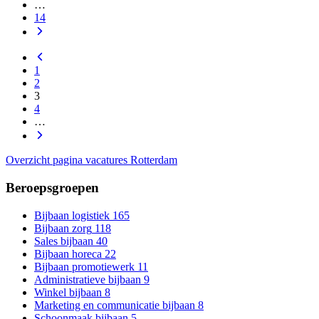
…
14
1
2
3
4
…
Overzicht pagina vacatures Rotterdam
Beroepsgroepen
Bijbaan logistiek
165
Bijbaan zorg
118
Sales bijbaan
40
Bijbaan horeca
22
Bijbaan promotiewerk
11
Administratieve bijbaan
9
Winkel bijbaan
8
Marketing en communicatie bijbaan
8
Schoonmaak bijbaan
5