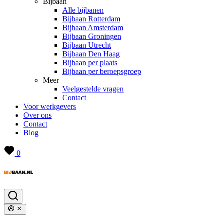
Bijbaan
Alle bijbanen
Bijbaan Rotterdam
Bijbaan Amsterdam
Bijbaan Groningen
Bijbaan Utrecht
Bijbaan Den Haag
Bijbaan per plaats
Bijbaan per beroepsgroep
Meer
Veelgestelde vragen
Contact
Voor werkgevers
Over ons
Contact
Blog
0