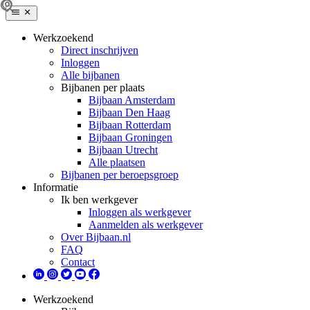
Werkzoekend
Direct inschrijven
Inloggen
Alle bijbanen
Bijbanen per plaats
Bijbaan Amsterdam
Bijbaan Den Haag
Bijbaan Rotterdam
Bijbaan Groningen
Bijbaan Utrecht
Alle plaatsen
Bijbanen per beroepsgroep
Informatie
Ik ben werkgever
Inloggen als werkgever
Aanmelden als werkgever
Over Bijbaan.nl
FAQ
Contact
Werkzoekend