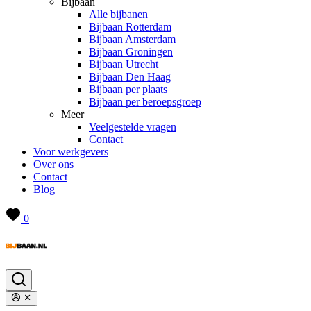
Bijbaan
Alle bijbanen
Bijbaan Rotterdam
Bijbaan Amsterdam
Bijbaan Groningen
Bijbaan Utrecht
Bijbaan Den Haag
Bijbaan per plaats
Bijbaan per beroepsgroep
Meer
Veelgestelde vragen
Contact
Voor werkgevers
Over ons
Contact
Blog
0