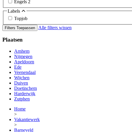
Engels
2
Labels
Topjob
Alle filters wissen
Filters Toepassen
Plaatsen
Arnhem
Nijmegen
Apeldoorn
Ede
Veenendaal
Wijchen
Duiven
Doetinchem
Harderwijk
Zutphen
Home
>
Vakantiewerk
>
Barneveld