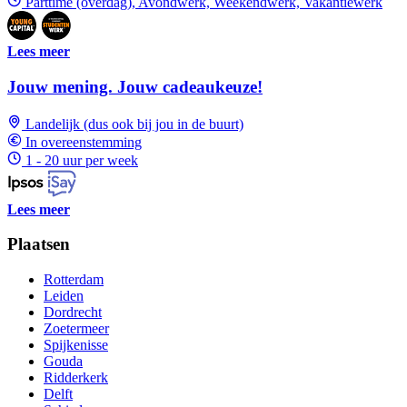
Parttime (overdag), Avondwerk, Weekendwerk, Vakantiewerk
Lees meer
Jouw mening. Jouw cadeaukeuze!
Landelijk (dus ook bij jou in de buurt)
In overeenstemming
1 - 20 uur per week
Lees meer
Plaatsen
Rotterdam
Leiden
Dordrecht
Zoetermeer
Spijkenisse
Gouda
Ridderkerk
Delft