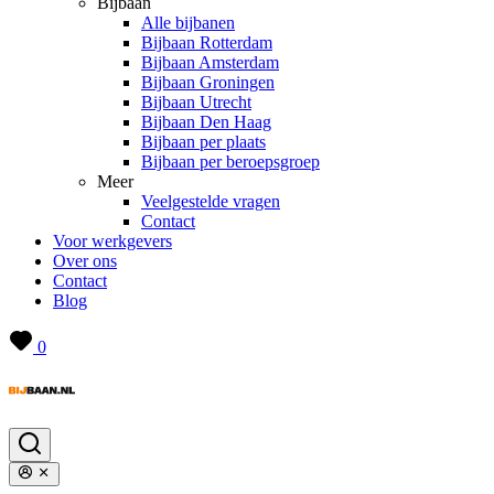
Bijbaan
Alle bijbanen
Bijbaan Rotterdam
Bijbaan Amsterdam
Bijbaan Groningen
Bijbaan Utrecht
Bijbaan Den Haag
Bijbaan per plaats
Bijbaan per beroepsgroep
Meer
Veelgestelde vragen
Contact
Voor werkgevers
Over ons
Contact
Blog
0