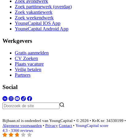
Zoek avondwerk
Zoek parttimewerk (overdag)
Zoek vakantiewerk
Zoek weekendwerk
YoungCapital IOS App
YoungCapital Android App
Werkgevers
Gratis aanmelden
CV Zoeken
Plaats vacature
Veilig betalen
Partners
Social
Bijbaan.nl is onderdeel van YoungCapital • © 2026 • KvK nr: 34330199 •
Algemene voorwaarden
•
Privacy
Contact
•
YoungCapital score
4.3 - 3366 reviews