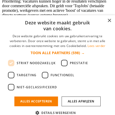
Prioritering: Vacatures kunnen hoger in de resultaten verschijnen
door commerciële afspraken. Dit geldt voor 'TopJobs' (betaalde
promotie), werkgevers met een actieve 'boost' of vacatures van
directe partners (versus externe bronnen).
×
Deze website maakt gebruik
van cookies.
Inloggen als bedrijf
Deze website gebruikt cookies om uw gebruikerservaring te
verbeteren. Door onze website te gebruiken, stemt u in met alle
E-mail
*
cookies in overeenstemming met ons Cookiebeleid.
Lees verder
TOON ALLE PARTNERS
(598) →
Wachtwoord
STRIKT NOODZAKELIJK
PRESTATIE
login gegevens onthouden
Wachtwoord vergeten?
login
TARGETING
FUNCTIONEEL
Bedrijf aanmelden
NIET-GECLASSIFICEERD
Na het aanmelden kun je meteen je vacature plaatsen en heb je je
nieuwe collega/werknemer zo gevonden!
ALLES ACCEPTEREN
ALLES AFWIJZEN
Heb je nog geen gratis bedrijfsprofiel?
DETAILS WEERGEVEN