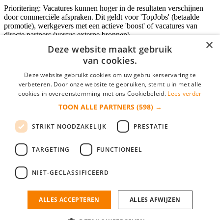
Prioritering: Vacatures kunnen hoger in de resultaten verschijnen
door commerciële afspraken. Dit geldt voor 'TopJobs' (betaalde
promotie), werkgevers met een actieve 'boost' of vacatures van
directe partners (versus externe bronnen).
×
Deze website maakt gebruik
van cookies.
Inloggen als bedrijf
Deze website gebruikt cookies om uw gebruikerservaring te
verbeteren. Door onze website te gebruiken, stemt u in met alle
E-mail
*
cookies in overeenstemming met ons Cookiebeleid.
Lees verder
TOON ALLE PARTNERS
(598) →
Wachtwoord
STRIKT NOODZAKELIJK
PRESTATIE
login gegevens onthouden
Wachtwoord vergeten?
login
TARGETING
FUNCTIONEEL
Bedrijf aanmelden
NIET-GECLASSIFICEERD
Na het aanmelden kun je meteen je vacature plaatsen en heb je je
nieuwe collega/werknemer zo gevonden!
ALLES ACCEPTEREN
ALLES AFWIJZEN
Heb je nog geen gratis bedrijfsprofiel?