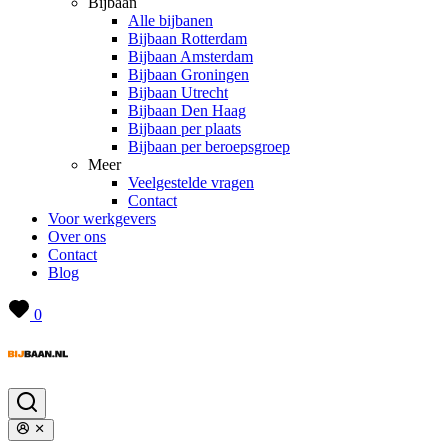
Bijbaan
Alle bijbanen
Bijbaan Rotterdam
Bijbaan Amsterdam
Bijbaan Groningen
Bijbaan Utrecht
Bijbaan Den Haag
Bijbaan per plaats
Bijbaan per beroepsgroep
Meer
Veelgestelde vragen
Contact
Voor werkgevers
Over ons
Contact
Blog
0