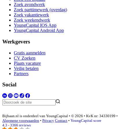
Zoek avondwerk
Zoek parttimewerk (overdag)
Zoek vakantiewerk
Zoek weekendwerk
YoungCapital IOS App
YoungCapital Android App
Werkgevers
Gratis aanmelden
CV Zoeken
Plaats vacature
Veilig betalen
Partners
Social
Bijbaan.nl is onderdeel van YoungCapital • © 2026 • KvK nr: 34330199 •
Algemene voorwaarden
•
Privacy
Contact
•
YoungCapital score
4.3 - 3366 reviews