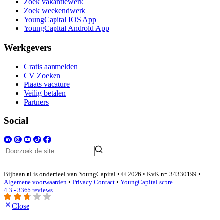
Zoek vakantiewerk
Zoek weekendwerk
YoungCapital IOS App
YoungCapital Android App
Werkgevers
Gratis aanmelden
CV Zoeken
Plaats vacature
Veilig betalen
Partners
Social
Bijbaan.nl is onderdeel van YoungCapital • © 2026 • KvK nr: 34330199 •
Algemene voorwaarden
•
Privacy
Contact
•
YoungCapital score
4.3 - 3366 reviews
Close