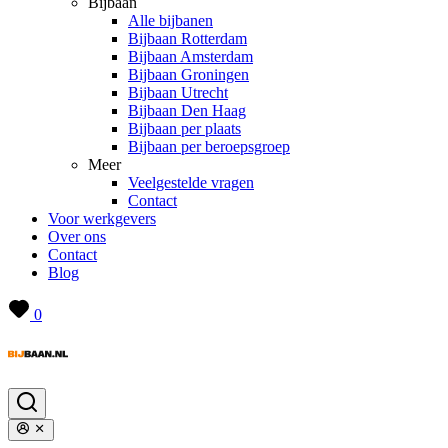
Bijbaan
Alle bijbanen
Bijbaan Rotterdam
Bijbaan Amsterdam
Bijbaan Groningen
Bijbaan Utrecht
Bijbaan Den Haag
Bijbaan per plaats
Bijbaan per beroepsgroep
Meer
Veelgestelde vragen
Contact
Voor werkgevers
Over ons
Contact
Blog
0