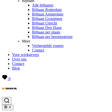
Bijbaan
Alle bijbanen
Bijbaan Rotterdam
Bijbaan Amsterdam
Bijbaan Groningen
Bijbaan Utrecht
Bijbaan Den Haag
Bijbaan per plaats
Bijbaan per beroepsgroep
Meer
Veelgestelde vragen
Contact
Voor werkgevers
Over ons
Contact
Blog
0