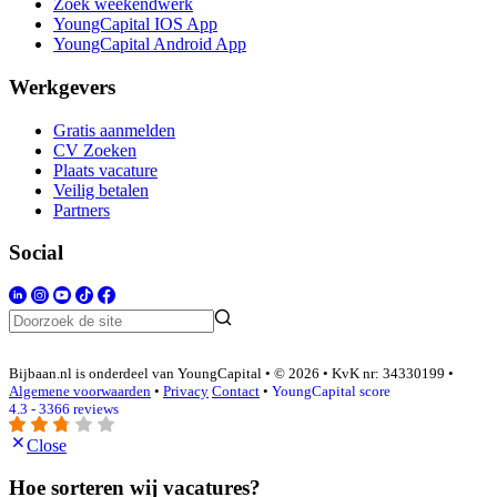
Zoek weekendwerk
YoungCapital IOS App
YoungCapital Android App
Werkgevers
Gratis aanmelden
CV Zoeken
Plaats vacature
Veilig betalen
Partners
Social
Bijbaan.nl is onderdeel van YoungCapital • © 2026 • KvK nr: 34330199 •
Algemene voorwaarden
•
Privacy
Contact
•
YoungCapital score
4.3 - 3366 reviews
Close
Hoe sorteren wij vacatures?