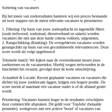
Sortering van vacatures
Bij het tonen van zoekresultaten hanteren wij een proces bestaande
uit twee stappen om de meest relevante vacatures te presenteren:
1. Filtering: Op basis van jouw zoekopdracht en ingestelde filters
(zoals trefwoord, zoekstraal, dienstverband en salaris) worden
vacatures die niet aan deze harde criteria voldoen, uitgesloten.
2. Rangschikking (Ranking): De overgebleven vacatures worden
gerangschikt op basis van een gecombineerde relevantiescore. Deze
score wordt als volgt opgebouwd:
Tekstuele match: We kijken naar de overeenkomst tussen jouw
zoektermen en de vacaturetekst. Hierbij wegen trefwoorden in de
functietitel het zwaarst, gevolgd door de korte omschrijving.
Actualiteit & Locatie: Recent geplaatste vacatures en vacatures die
dichter bij jouw zoeklocatie liggen, krijgen een hogere positie. De
score neemt af naarmate een vacature ouder is of de afstand groter
wordt.
Prioritering: Vacatures kunnen hoger in de resultaten verschijnen
door commerciële afspraken. Dit geldt voor 'TopJobs' (betaalde
promotie), werkgevers met een actieve 'boost' of vacatures van