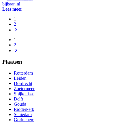
bijbaan.nl
Lees meer
1
2
1
2
Plaatsen
Rotterdam
Leiden
Dordrecht
Zoetermeer
Spijkenisse
Delft
Gouda
Ridderkerk
Schiedam
Gorinchem