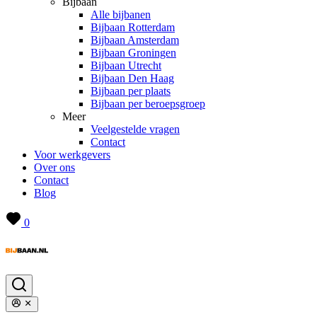
Bijbaan
Alle bijbanen
Bijbaan Rotterdam
Bijbaan Amsterdam
Bijbaan Groningen
Bijbaan Utrecht
Bijbaan Den Haag
Bijbaan per plaats
Bijbaan per beroepsgroep
Meer
Veelgestelde vragen
Contact
Voor werkgevers
Over ons
Contact
Blog
0