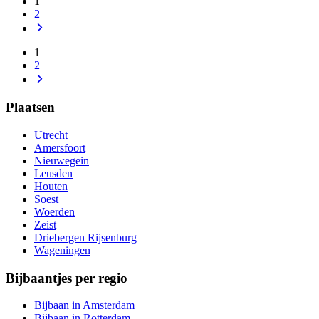
1
2
1
2
Plaatsen
Utrecht
Amersfoort
Nieuwegein
Leusden
Houten
Soest
Woerden
Zeist
Driebergen Rijsenburg
Wageningen
Bijbaantjes per regio
Bijbaan in Amsterdam
Bijbaan in Rotterdam