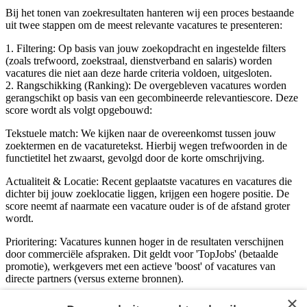
Bij het tonen van zoekresultaten hanteren wij een proces bestaande
uit twee stappen om de meest relevante vacatures te presenteren:
1. Filtering: Op basis van jouw zoekopdracht en ingestelde filters
(zoals trefwoord, zoekstraal, dienstverband en salaris) worden
vacatures die niet aan deze harde criteria voldoen, uitgesloten.
2. Rangschikking (Ranking): De overgebleven vacatures worden
gerangschikt op basis van een gecombineerde relevantiescore. Deze
score wordt als volgt opgebouwd:
Tekstuele match: We kijken naar de overeenkomst tussen jouw
zoektermen en de vacaturetekst. Hierbij wegen trefwoorden in de
functietitel het zwaarst, gevolgd door de korte omschrijving.
Actualiteit & Locatie: Recent geplaatste vacatures en vacatures die
dichter bij jouw zoeklocatie liggen, krijgen een hogere positie. De
score neemt af naarmate een vacature ouder is of de afstand groter
wordt.
Prioritering: Vacatures kunnen hoger in de resultaten verschijnen
door commerciële afspraken. Dit geldt voor 'TopJobs' (betaalde
promotie), werkgevers met een actieve 'boost' of vacatures van
directe partners (versus externe bronnen).
×