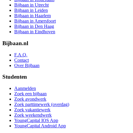
Bijbaan in Utrecht
Bijbaan in Leiden
Bijbaan in Haarlem
Bijbaan in Amersfoort
Bijbaan in Den Haag
Bijbaan in Eindhoven
Bijbaan.nl
F.A.Q.
Contact
Over Bijbaan
Studenten
Aanmelden
Zoek een bijbaan
Zoek avondwerk
Zoek parttimewerk (overdag)
Zoek vakantiewerk
Zoek weekendwerk
YoungCapital IOS App
YoungCapital Android App