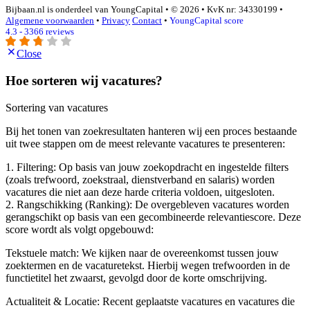
Bijbaan.nl is onderdeel van YoungCapital • © 2026 • KvK nr: 34330199 •
Algemene voorwaarden
•
Privacy
Contact
•
YoungCapital score
4.3 - 3366 reviews
Close
Hoe sorteren wij vacatures?
Sortering van vacatures
Bij het tonen van zoekresultaten hanteren wij een proces bestaande
uit twee stappen om de meest relevante vacatures te presenteren:
1. Filtering: Op basis van jouw zoekopdracht en ingestelde filters
(zoals trefwoord, zoekstraal, dienstverband en salaris) worden
vacatures die niet aan deze harde criteria voldoen, uitgesloten.
2. Rangschikking (Ranking): De overgebleven vacatures worden
gerangschikt op basis van een gecombineerde relevantiescore. Deze
score wordt als volgt opgebouwd:
Tekstuele match: We kijken naar de overeenkomst tussen jouw
zoektermen en de vacaturetekst. Hierbij wegen trefwoorden in de
functietitel het zwaarst, gevolgd door de korte omschrijving.
Actualiteit & Locatie: Recent geplaatste vacatures en vacatures die