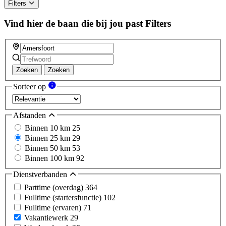
this
Filters
field
Vind hier de baan die bij jou past
Filters
Zoeken
Zoeken
Sorteer op
Afstanden
Binnen 10 km
25
Binnen 25 km
29
Binnen 50 km
53
Binnen 100 km
92
Dienstverbanden
Parttime (overdag)
364
Fulltime (startersfunctie)
102
Fulltime (ervaren)
71
Vakantiewerk
29