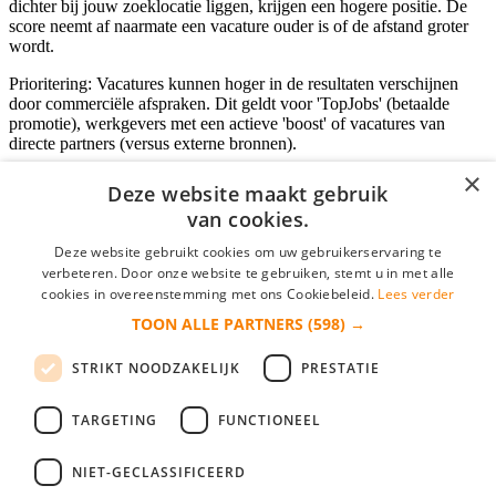
dichter bij jouw zoeklocatie liggen, krijgen een hogere positie. De
score neemt af naarmate een vacature ouder is of de afstand groter
wordt.
Prioritering: Vacatures kunnen hoger in de resultaten verschijnen
door commerciële afspraken. Dit geldt voor 'TopJobs' (betaalde
promotie), werkgevers met een actieve 'boost' of vacatures van
directe partners (versus externe bronnen).
×
Deze website maakt gebruik
van cookies.
Inloggen als bedrijf
Deze website gebruikt cookies om uw gebruikerservaring te
E-mail
*
verbeteren. Door onze website te gebruiken, stemt u in met alle
cookies in overeenstemming met ons Cookiebeleid.
Lees verder
TOON ALLE PARTNERS
(598) →
Wachtwoord
STRIKT NOODZAKELIJK
PRESTATIE
login gegevens onthouden
Wachtwoord vergeten?
login
TARGETING
FUNCTIONEEL
Bedrijf aanmelden
NIET-GECLASSIFICEERD