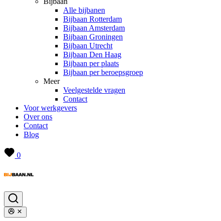
Bijbaan
Alle bijbanen
Bijbaan Rotterdam
Bijbaan Amsterdam
Bijbaan Groningen
Bijbaan Utrecht
Bijbaan Den Haag
Bijbaan per plaats
Bijbaan per beroepsgroep
Meer
Veelgestelde vragen
Contact
Voor werkgevers
Over ons
Contact
Blog
0