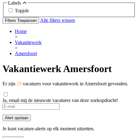
Labels
Topjob
Alle filters wissen
Filters Toepassen
Home
>
Vakantiewerk
>
Amersfoort
Vakantiewerk Amersfoort
Er zijn
29
vacatures voor vakantiewerk in Amersfoort gevonden.
Ja, email mij de nieuwste vacatures van deze zoekopdracht!
If
you
are
Alert opslaan
a
human,
Je kunt vacature-alerts op elk moment uitzetten.
ignore