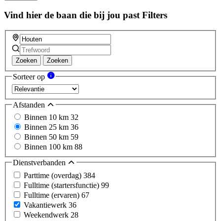
this
field
Vind hier de baan die bij jou past
Filters
Zoeken
Zoeken
Sorteer op
Afstanden
Binnen 10 km
32
Binnen 25 km
36
Binnen 50 km
59
Binnen 100 km
88
Dienstverbanden
Parttime (overdag)
384
Fulltime (startersfunctie)
99
Fulltime (ervaren)
67
Vakantiewerk
36
Weekendwerk
28