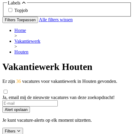
Labels
Topjob
Alle filters wissen
Filters Toepassen
Home
>
Vakantiewerk
>
Houten
Vakantiewerk Houten
Er zijn
36
vacatures voor vakantiewerk in Houten gevonden.
Ja, email mij de nieuwste vacatures van deze zoekopdracht!
If
you
Alert opslaan
are
a
Je kunt vacature-alerts op elk moment uitzetten.
human,
ignore
Filters