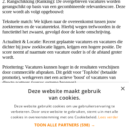
2. Rangschikking (Ranking): De overgebleven vacatures worden
gerangschikt op basis van een gecombineerde relevantiescore. Deze
score wordt als volgt opgebouwd:
Tekstuele match: We kijken naar de overeenkomst tussen jouw
zoektermen en de vacaturetekst. Hierbij wegen trefwoorden in de
functietitel het zwaarst, gevolgd door de korte omschrijving.
Actualiteit & Locatie: Recent geplaatste vacatures en vacatures die
dichter bij jouw zoeklocatie liggen, krijgen een hogere positie. De
score neemt af naarmate een vacature ouder is of de afstand groter
wordt.
Prioritering: Vacatures kunnen hoger in de resultaten verschijnen
door commerciële afspraken. Dit geldt voor 'TopJobs' (betaalde
promotie), werkgevers met een actieve 'boost' of vacatures van
directe partners (versus externe bronnen).
×
Deze website maakt gebruik
van cookies.
Inloggen als bedrijf
Deze website gebruikt cookies om uw gebruikerservaring te
verbeteren. Door onze website te gebruiken, stemt u in met alle
E-mail
*
cookies in overeenstemming met ons Cookiebeleid.
Lees verder
TOON ALLE PARTNERS
(598) →
Wachtwoord