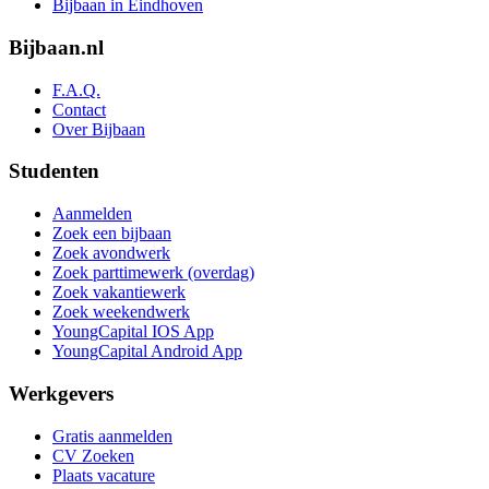
Bijbaan in Eindhoven
Bijbaan.nl
F.A.Q.
Contact
Over Bijbaan
Studenten
Aanmelden
Zoek een bijbaan
Zoek avondwerk
Zoek parttimewerk (overdag)
Zoek vakantiewerk
Zoek weekendwerk
YoungCapital IOS App
YoungCapital Android App
Werkgevers
Gratis aanmelden
CV Zoeken
Plaats vacature