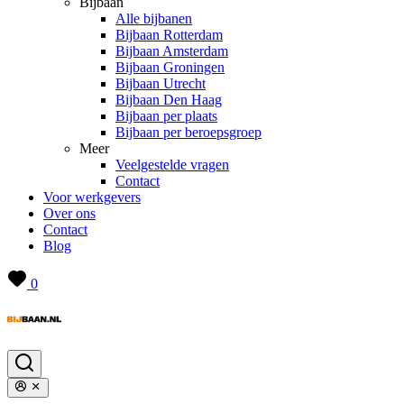
Bijbaan
Alle bijbanen
Bijbaan Rotterdam
Bijbaan Amsterdam
Bijbaan Groningen
Bijbaan Utrecht
Bijbaan Den Haag
Bijbaan per plaats
Bijbaan per beroepsgroep
Meer
Veelgestelde vragen
Contact
Voor werkgevers
Over ons
Contact
Blog
0